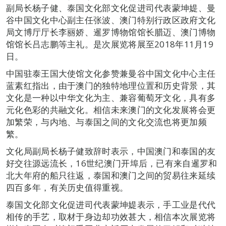
副局长杨子健、泰国文化部文化促进司代表蒙坤媞、曼
谷中国文化中心副主任张波、澳门特别行政区政府文化
局文博厅厅长李丽娇、暹罗博物馆馆长腊迈、澳门博物
馆馆长吕志鹏等主礼。是次展览将展至2018年11月19
日。
中国驻泰王国大使馆文化参赞兼曼谷中国文化中心主任
蓝素红指出，由于澳门的独特地理位置和历史背景，其
文化是一种以中华文化为主、兼容葡萄牙文化，具有多
元化色彩的共融文化。相信未来澳门的文化发展将会更
加繁荣，与内地、与泰国之间的文化交流也将更加频
繁。
文化局副局长杨子健致辞时表示，中国澳门和泰国的友
好交往源远流长，16世纪澳门开埠后，已有来自暹罗和
北大年府的船只往返，泰国和澳门之间的贸易往来延续
四百多年，有关历史值得重视。
泰国文化部文化促进司代表蒙坤媞表示，手工业是代代
相传的手艺，取材于身边却功效甚大，相信本次展览将