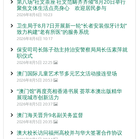
第八场“社文茶座‧社文范畴齐齐倾”8月20日举行
聚焦文体生活点亮身心 欢迎居民参与
2026年8月6日 10:23
卫生局于8月7日开展新一轮“长者安装假牙计划”
致力构建“老有所医”的服务系统
2026年8月6日 10:17
保安司司长陈子劲主持治安警察局局长伍素萍就
职仪式
2026年8月5日 22:25
澳门国际儿童艺术节多元艺文活动接连登场
2026年8月5日 20:53
“澳门馆”再度亮相香港书展 荟萃本澳出版精华
展现城市创新活力
2026年8月5日 20:37
澳门海关晋升9名副关务监督
2026年8月5日 20:35
澳大校长访问福州高校并与华大签署合作协议