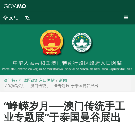
澳
门
特
30°C
别
行
政
区
政
府
入
口
网
站
澳门特别行政区政府入口网站
新闻
“峥嵘岁月──澳门传统手工业专题展”于泰国曼谷展出
“峥嵘岁月──澳门传统手工
业专题展”于泰国曼谷展出