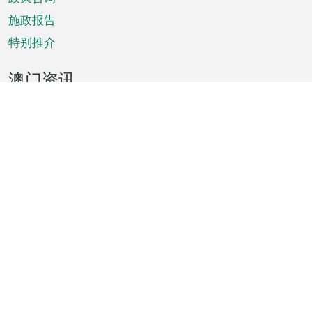
施政报告
特别推介
澳门资讯
天气
交通
公众假期
文娱康体
城市资讯
澳门便览
统计数字
公布告示
新闻