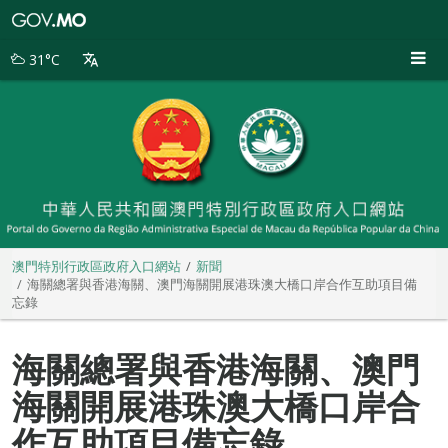
澳
門
特
31°C
別
行
政
區
政
府
入
口
網
站
澳門特別行政區政府入口網站
新聞
海關總署與香港海關、澳門海關開展港珠澳大橋口岸合作互助項目備
忘錄
海關總署與香港海關、澳門
海關開展港珠澳大橋口岸合
作互助項目備忘錄