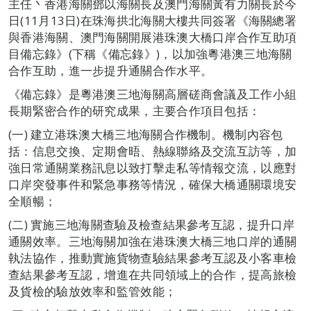
主任丶香港海關鄧以海關長及澳門海關黃有力關長於今
日(11月13日)在珠海拱北海關大樓共同簽署《海關總署
與香港海關、澳門海關開展港珠澳大橋口岸合作互助項
目備忘錄》(下稱《備忘錄》)，以加強粵港澳三地海關
合作互助，進一步提升通關合作水平。
《備忘錄》是粵港澳三地海關高層磋商會議及工作小組
長期緊密合作的研究成果，主要合作項目包括：
(一) 建立港珠澳大橋三地海關合作機制。機制內容包
括：信息交換、定期會晤、熱線聯絡及交流互訪等，加
強日常通關業務訊息以致打擊走私等情報交流，以應對
口岸突發事件和緊急事務等情況，確保大橋通關環境安
全順暢；
(二) 實施三地海關查驗及檢查結果參考互認，提升口岸
通關效率。三地海關加強在港珠澳大橋三地口岸的通關
執法協作，推動實施貨物查驗結果參考互認及小客車檢
查結果參考互認，增進在共同領域上的合作，提高旅檢
及貨檢的驗放效率和監管效能；