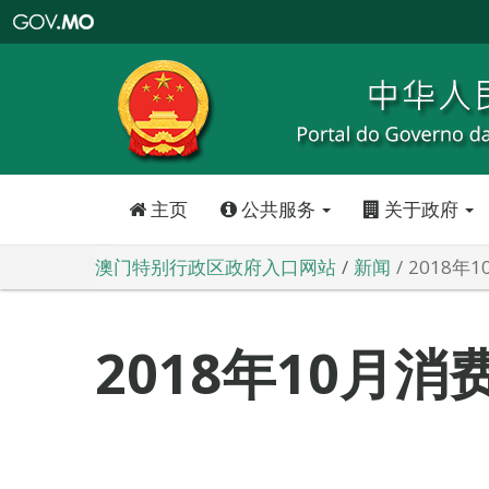
澳
门
特
别
行
政
区
政
府
入
口
网
站
主页
公共服务
关于政府
澳门特别行政区政府入口网站
新闻
2018年
2018年10月