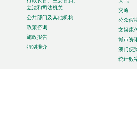
菜
行政长官、主要官员、
天气
立法和司法机关
单
交通
公共部门及其他机构
公众假
政策咨询
文娱康
施政报告
城市资
特别推介
澳门便
统计数
来澳旅游
商务
计划行程
贸易投
观光
澳门经
娱乐休闲
中小企
购物
市场资
节日盛事
知识产