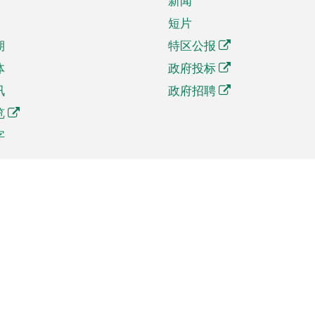
新闻
短片
期
特区公报
体
政府投标
讯
政府招聘
览
字
及贸易
相关连结
资
手机应用程序目录
贸会展
社交媒体目录
商机和服务
专题网站目录
讯
RSS订阅目录
权
表格下载