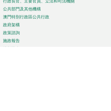
菜
行政長官、主要官員、立法和司法機關
單
公共部門及其他機構
澳門特別行政區公共行政
政府架構
政策諮詢
施政報告
特別推介
澳門資訊
天氣
交通
公眾假期
文娛康體
城市資訊