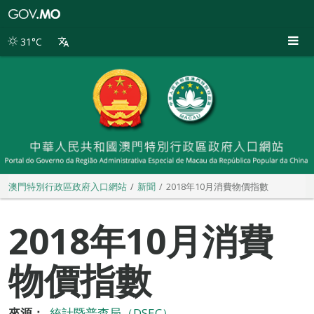
澳
門
特
31°C
別
行
政
區
政
府
入
口
網
站
澳門特別行政區政府入口網站
新聞
2018年10月消費物價指數
2018年10月消費
物價指數
來源：
統計暨普查局（DSEC）