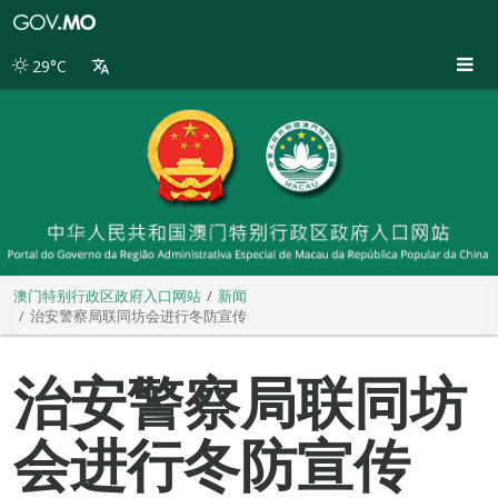
澳
门
特
29°C
别
行
政
区
政
府
入
口
网
站
澳门特别行政区政府入口网站
新闻
治安警察局联同坊会进行冬防宣传
治安警察局联同坊
会进行冬防宣传