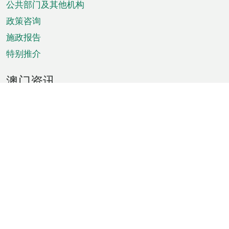
单
公共部门及其他机构
政策咨询
施政报告
特别推介
澳门资讯
天气
交通
公众假期
文娱康体
城市资讯
澳门便览
统计数字
公布告示