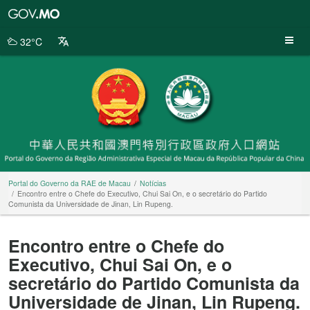
Portal
do
Governo
32°C
da
RAE
de
Macau
Portal do Governo da RAE de Macau
Notícias
Encontro entre o Chefe do Executivo, Chui Sai On, e o secretário do Partido
Comunista da Universidade de Jinan, Lin Rupeng.
Encontro entre o Chefe do
Executivo, Chui Sai On, e o
secretário do Partido Comunista da
Universidade de Jinan, Lin Rupeng.