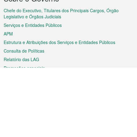
do
rodapé
Chefe do Executivo, Titulares dos Principais Cargos, Órgão
Legislativo e Órgãos Judiciais
Serviços e Entidades Públicos
APM
Estrutura e Atribuições dos Serviços e Entidades Públicos
Consulta de Políticas
Relatório das LAG
Promoções especiais
Sobre a RAEM
Tempo
Transporte
Feriados
Cultura e lazer
Informação de Macau