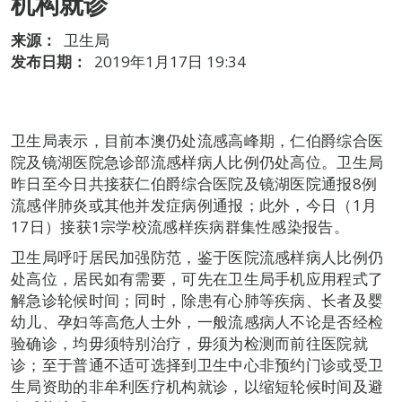
机构就诊
来源：
卫生局
发布日期：
2019年1月17日 19:34
卫生局表示，目前本澳仍处流感高峰期，仁伯爵综合医
院及镜湖医院急诊部流感样病人比例仍处高位。卫生局
昨日至今日共接获仁伯爵综合医院及镜湖医院通报8例
流感伴肺炎或其他并发症病例通报；此外，今日（1月
17日）接获1宗学校流感样疾病群集性感染报告。
卫生局呼吁居民加强防范，鉴于医院流感样病人比例仍
处高位，居民如有需要，可先在卫生局手机应用程式了
解急诊轮候时间；同时，除患有心肺等疾病、长者及婴
幼儿、孕妇等高危人士外，一般流感病人不论是否经检
验确诊，均毋须特别治疗，毋须为检测而前往医院就
诊；至于普通不适可选择到卫生中心非预约门诊或受卫
生局资助的非牟利医疗机构就诊，以缩短轮候时间及避