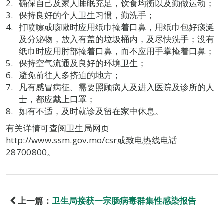
确保自己及家人睡眠充足，饮食均衡以及勤做运动；
保持良好的个人卫生习惯，勤洗手；
打喷嚏或咳嗽时应用纸巾掩着口鼻，用纸巾包好痰涎
及分泌物，放入有盖的垃圾桶内，及尽快洗手；没有
纸巾时应用肘部掩着口鼻，而不应用手掌掩着口鼻；
保持空气流通及良好的环境卫生；
避免前往人多挤迫的地方；
凡有感冒病征、需要照顾病人及进入医院及诊所的人
士，都应戴上口罩；
如有不适，及时就诊及留在家中休息。
有关详情可查阅卫生局网页
http://www.ssm.gov.mo/csr或致电热线电话
28700800。
上一篇：
卫生局接获一宗肠病毒群集性感染报告