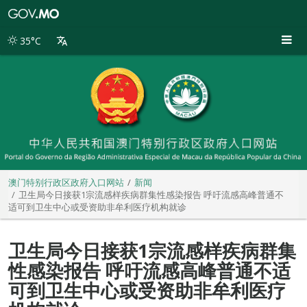
澳
门
特
35°C
别
行
政
区
政
府
入
口
网
站
澳门特别行政区政府入口网站
新闻
卫生局今日接获1宗流感样疾病群集性感染报告 呼吁流感高峰普通不
适可到卫生中心或受资助非牟利医疗机构就诊
卫生局今日接获1宗流感样疾病群集
性感染报告 呼吁流感高峰普通不适
可到卫生中心或受资助非牟利医疗