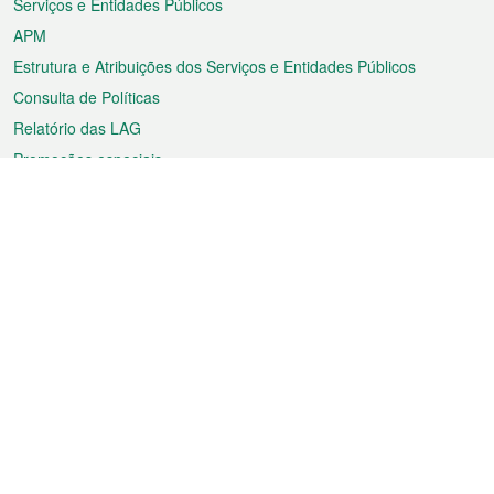
Serviços e Entidades Públicos
APM
Estrutura e Atribuições dos Serviços e Entidades Públicos
Consulta de Políticas
Relatório das LAG
Promoções especiais
Sobre a RAEM
Tempo
Transporte
Feriados
Cultura e lazer
Informação de Macau
Ficheiro sobre Macau
Estatísticas