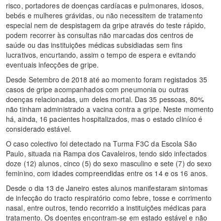
risco, portadores de doenças cardíacas e pulmonares, idosos,
bebés e mulheres grávidas, ou não necessitem de tratamento
especial nem de despistagem da gripe através do teste rápido,
podem recorrer às consultas não marcadas dos centros de
saúde ou das instituições médicas subsidiadas sem fins
lucrativos, encurtando, assim o tempo de espera e evitando
eventuais infecções de gripe.
Desde Setembro de 2018 até ao momento foram registados 35
casos de gripe acompanhados com pneumonia ou outras
doenças relacionadas, um deles mortal. Das 35 pessoas, 80%
não tinham administrado a vacina contra a gripe. Neste momento
há, ainda, 16 pacientes hospitalizados, mas o estado cliníco é
considerado estável.
O caso colectivo foi detectado na Turma F3C da Escola São
Paulo, situada na Rampa dos Cavaleiros, tendo sido infectados
doze (12) alunos, cinco (5) do sexo masculino e sete (7) do sexo
feminino, com idades compreendidas entre os 14 e os 16 anos.
Desde o dia 13 de Janeiro estes alunos manifestaram sintomas
de infecção do tracto respiratório como febre, tosse e corrimento
nasal, entre outros, tendo recorrido a instituições médicas para
tratamento. Os doentes encontram-se em estado estável e não