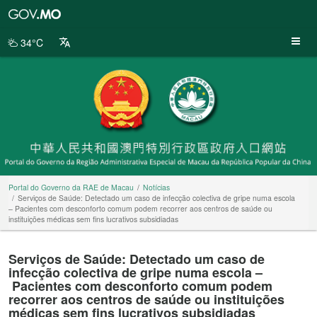
Portal
do
Governo
34°C
da
RAE
de
Macau
Portal do Governo da RAE de Macau
Notícias
Serviços de Saúde: Detectado um caso de infecção colectiva de gripe numa escola
– Pacientes com desconforto comum podem recorrer aos centros de saúde ou
instituições médicas sem fins lucrativos subsidiadas
Serviços de Saúde: Detectado um caso de
infecção colectiva de gripe numa escola –
Pacientes com desconforto comum podem
recorrer aos centros de saúde ou instituições
médicas sem fins lucrativos subsidiadas