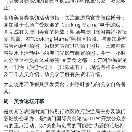
（以美食券换领的食物和饮品每小时限量供应，派完即
止）。
各项美食劵换领活动包括：关注旅游局官方微信帐号；
参加设于现场广受欢迎的“Cooking Mama”电子游戏，
并完成有关澳门美食的挑战；即场与澳门旅游吉祥物“麦
麦”拍照、在“Cooking Mama”照相区拍照、与参加厨艺
表演的厨师拍照、为厨艺表演过程拍下照片，又或在南
湾湖水上活动中心的澳门光影节装置拍照，并于一小时
内分享至社交媒体及标签“＃美食之都＂；订阅旅游局的
网上刊物《旅游快讯》（只限旅客）。现场有相关标示
及工作人员介绍，助公众了解有关资讯详情。
大会使用环保餐具派发美食，并呼吁参与的公众自备餐
具。
周一美食论坛开幕
是次厨艺表演由澳门特别行政区政府旅游局主办及澳门
烹饪协会承办，是“澳门国际美食论坛2019”开放公众参
与的重点活动。以“美食与创意的可能性”为题的论坛将