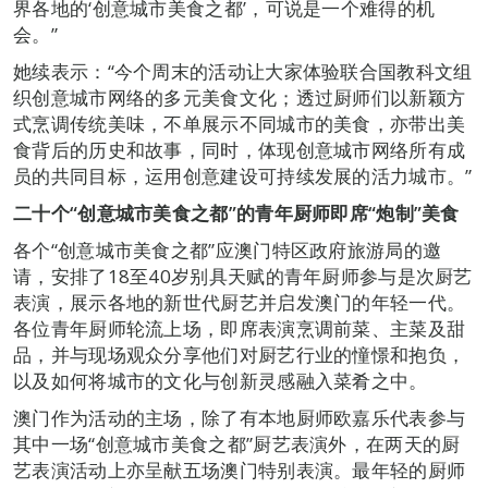
界各地的‘创意城市美食之都’，可说是一个难得的机
会。”
她续表示：“今个周末的活动让大家体验联合国教科文组
织创意城市网络的多元美食文化；透过厨师们以新颖方
式烹调传统美味，不单展示不同城市的美食，亦带出美
食背后的历史和故事，同时，体现创意城市网络所有成
员的共同目标，运用创意建设可持续发展的活力城市。”
二十个“创意城市美食之都”的青年厨师即席“炮制”美食
各个“创意城市美食之都”应澳门特区政府旅游局的邀
请，安排了18至40岁别具天赋的青年厨师参与是次厨艺
表演，展示各地的新世代厨艺并启发澳门的年轻一代。
各位青年厨师轮流上场，即席表演烹调前菜、主菜及甜
品，并与现场观众分享他们对厨艺行业的憧憬和抱负，
以及如何将城市的文化与创新灵感融入菜肴之中。
澳门作为活动的主场，除了有本地厨师欧嘉乐代表参与
其中一场“创意城市美食之都”厨艺表演外，在两天的厨
艺表演活动上亦呈献五场澳门特别表演。最年轻的厨师