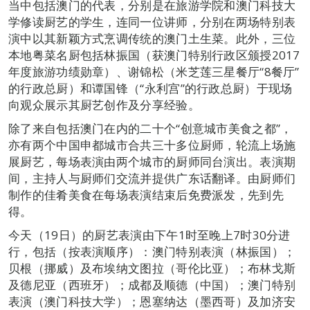
当中包括澳门的代表，分别是在旅游学院和澳门科技大
学修读厨艺的学生，连同一位讲师，分别在两场特别表
演中以其新颖方式烹调传统的澳门土生菜。此外，三位
本地粤菜名厨包括林振国（获澳门特别行政区颁授2017
年度旅游功绩勋章）、谢锦松（米芝莲三星餐厅“8餐厅”
的行政总厨）和谭国锋（“永利宫”的行政总厨）于现场
向观众展示其厨艺创作及分享经验。
除了来自包括澳门在内的二十个“创意城市美食之都”，
亦有两个中国申都城市合共三十多位厨师，轮流上场施
展厨艺，每场表演由两个城市的厨师同台演出。表演期
间，主持人与厨师们交流并提供广东话翻译。由厨师们
制作的佳肴美食在每场表演结束后免费派发，先到先
得。
今天（19日）的厨艺表演由下午1时至晚上7时30分进
行，包括（按表演顺序）：澳门特别表演（林振国）；
贝根（挪威）及布埃纳文图拉（哥伦比亚）；布林戈斯
及德尼亚（西班牙）；成都及顺德（中国）；澳门特别
表演（澳门科技大学）；恩塞纳达（墨西哥）及加济安