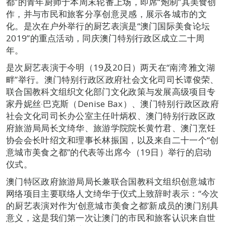
都”的青年厨师于本周末轮番上场，即席“炮制”其美食创
作，并与市民和旅客分享创意灵感，展示各城市的文
化。是次在户外举行的厨艺表演是“澳门国际美食论坛
2019”的重点活动，同庆澳门特别行政区成立二十周
年。
是次厨艺表演于今明（19及20日）两天在“南湾‧雅文湖
畔”举行。澳门特别行政区政府社会文化司司长谭俊荣、
联合国教科文组织文化部门文化政策与发展高级项目专
家丹妮丝‧巴克斯（Denise Bax）、澳门特别行政区政府
社会文化司司长办公室主任叶炳权、澳门特别行政区政
府旅游局局长文绮华、旅游学院院长黄竹君、澳门烹饪
协会会长叶绍文和理事长林振国，以及来自二十一个“创
意城市美食之都”的代表等出席今（19日）举行的启动
仪式。
澳门特区政府旅游局局长兼联合国教科文组织创意城市
网络项目主要联络人文绮华于仪式上致辞时表示：“今次
的厨艺表演对作为‘创意城市美食之都’新成员的澳门别具
意义，这是我们第一次让澳门的市民和旅客认识来自世