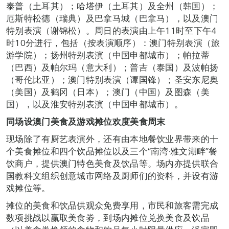
泰普（土耳其）；哈塔伊（土耳其）及全州（韩国）；
厄斯特松德（瑞典）及巴拿马城（巴拿马），以及澳门
特别表演（谢锦松）。周日的表演由上午11时至下午4
时10分进行，包括（按表演顺序）：澳门特别表演（旅
游学院）；扬州特别表演（中国申都城市）；帕拉蒂
（巴西）及帕尔玛（意大利）；普吉（泰国）及波帕扬
（哥伦比亚）；澳门特别表演（谭国锋）；圣安东尼奥
（美国）及鹤冈（日本）；澳门（中国）及图森（美
国），以及淮安特别表演（中国申都城市）。
同场设澳门美食及游戏摊位欢度美食周末
现场除了有厨艺表演外，还有由本地餐饮业界带来的十
个美食摊位和四个饮品摊位以及三个“南湾‧雅文湖畔”餐
饮商户，提供澳门特色美食及饮品等。场内亦提供联合
国教科文组织创意城市网络及厨师们的资料，并设有游
戏摊位等。
摊位的美食和饮品供观众免费享用，市民和旅客需完成
数项挑战以赢取美食劵，到场内摊位兑换美食及饮品