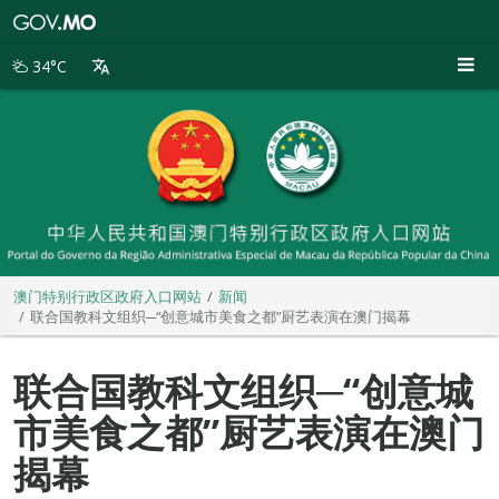
澳
门
特
34°C
别
行
政
区
政
府
入
口
网
站
澳门特别行政区政府入口网站
新闻
联合国教科文组织─“创意城市美食之都”厨艺表演在澳门揭幕
联合国教科文组织─“创意城
市美食之都”厨艺表演在澳门
揭幕