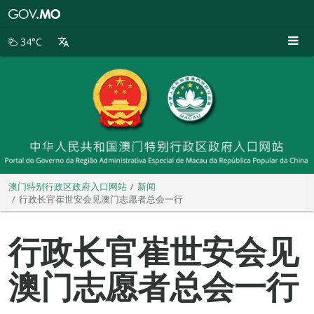
澳
门
特
34°C
别
行
政
区
政
府
入
口
网
站
澳门特别行政区政府入口网站
新闻
行政长官崔世安会见澳门志愿者总会一行
行政长官崔世安会见
澳门志愿者总会一行