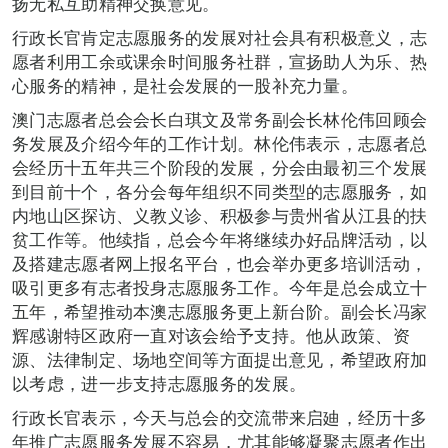
扬无私互助精神交换意见。
行政长官肯定志愿服务的发展对社会具有积极意义，志
愿者利用工余或课余时间服务社群，宣扬助人为乐、热
心服务的精神，是社会发展的一股补充力量。
澳门志愿者总会会长白琪文及常务副会长林伦伟回顾会
务发展及介绍今年的工作计划。林伦伟表示，志愿者总
会经历十五年共三个阶段的发展，分会由最初三个发展
到目前十个，各分会每年组织不同类型的志愿服务，如
内地山区探访、义教义诊、积极参与贵州省从江县的扶
贫工作等。他续指，总会今年将继续办好品牌活动，以
及搭建志愿者网上报名平台，也会举办更多培训活动，
吸引更多有志者投身志愿服务工作。今年是总会成立十
五年，希望推动本澳志愿服务更上新台阶。副会长冯家
辉感谢特区政府一直对该会给予支持。他从政策、资
源、法律制定、场地空间等方面提出意见，希望政府加
以考虑，进一步支持志愿服务的发展。
行政长官表示，今天与总会的交流带来启廸，经历十多
年推广志愿服务发展不容易，尤其能够凝聚志愿者作出