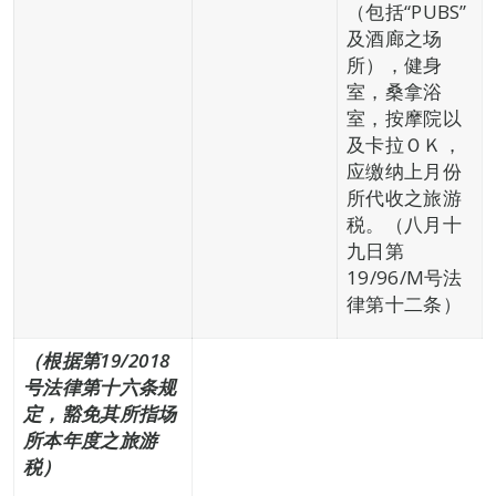
（包括“PUBS”
及酒廊之场
所），健身
室，桑拿浴
室，按摩院以
及卡拉ＯＫ，
应缴纳上月份
所代收之旅游
税。（八月十
九日第
19/96/M号法
律第十二条）
（根据第
19
/2018
号法律第十六条规
定
，豁免其所指场
所本年度之
旅游
税）