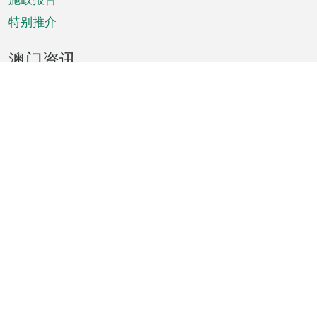
特别推介
澳门资讯
天气
交通
公众假期
文娱康体
城市资讯
澳门便览
统计数字
公布告示
新闻
短片