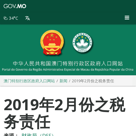
澳
门
特
34°C
别
行
政
区
政
府
入
口
网
站
澳门特别行政区政府入口网站
新闻
2019年2月份之税务责任
2019年2月份之税
务责任
来源：
财政局（DSF）