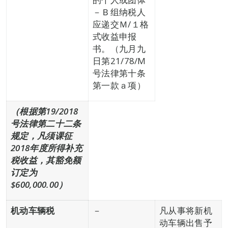
－Ｂ组纳税人
应递交Ｍ/１格
式收益申报
书。（九月九
日第21/78/M
号法律第十条
第一款ａ项）
（根据第
19
/2018
号法律第二十二条
规定，
凡须课征
2018年度所得补充
税收益，其豁免额
订定为
$600,000.00）
机动车辆税
－
凡从事将新机
动车辆出售予