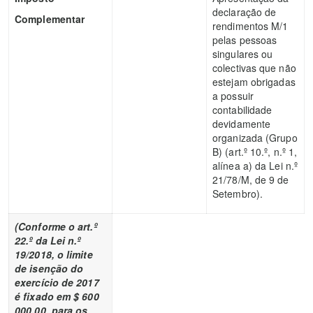
declaração de
Complementar
rendimentos M/1
pelas pessoas
singulares ou
colectivas que não
estejam obrigadas
a possuir
contabilidade
devidamente
organizada (Grupo
B) (art.º 10.º, n.º 1,
alínea a) da Lei n.º
21/78/M, de 9 de
Setembro).
(Conforme o art.º
22.º da Lei n.º
19/2018, o limite
de isenção do
exercício de 2017
é fixado em $ 600
000,00, para os