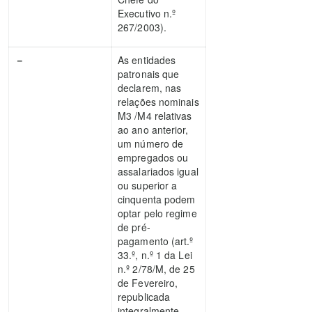
Executivo n.º
267/2003).
－
As entidades
patronais que
declarem, nas
relações nominais
M3 /M4 relativas
ao ano anterior,
um número de
empregados ou
assalariados igual
ou superior a
cinquenta podem
optar pelo regime
de pré-
pagamento (art.º
33.º, n.º 1 da Lei
n.º 2/78/M, de 25
de Fevereiro,
republicada
integralmente