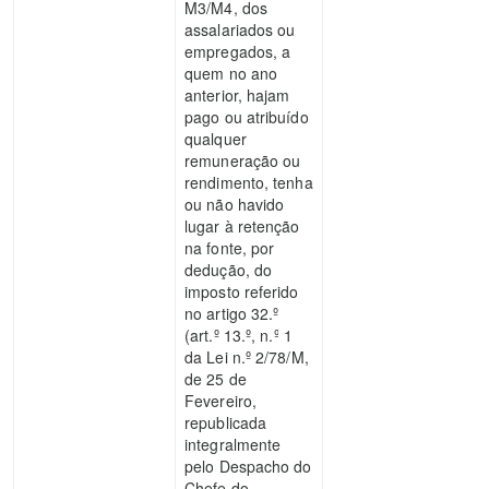
M3/M4, dos
assalariados ou
empregados, a
quem no ano
anterior, hajam
pago ou atribuído
qualquer
remuneração ou
rendimento, tenha
ou não havido
lugar à retenção
na fonte, por
dedução, do
imposto referido
no artigo 32.º
(art.º 13.º, n.º 1
da Lei n.º 2/78/M,
de 25 de
Fevereiro,
republicada
integralmente
pelo Despacho do
Chefe do