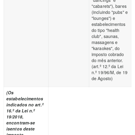
"dancings" e
"cabarets"), bares
(incluindo "pubs" e
"lounges") e
estabelecimentos
do tipo "health
club", saunas,
massagens e
"karaokes", do
imposto cobrado
do mês anterior.
(art.º 12.º da Lei
n.º 19/96/M, de 19
de Agosto)
(Os
estabelecimentos
indicados no art.º
16.º da Lei n.º
19/2018,
encontram-se
isentos deste
imposto