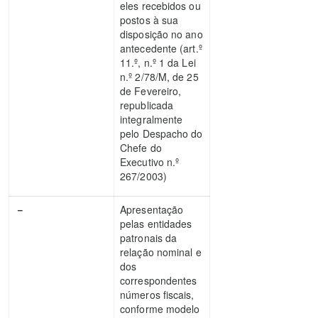
eles recebidos ou
postos à sua
disposição no ano
antecedente (art.º
11.º, n.º 1 da Lei
n.º 2/78/M, de 25
de Fevereiro,
republicada
integralmente
pelo Despacho do
Chefe do
Executivo n.º
267/2003)
－
Apresentação
pelas entidades
patronais da
relação nominal e
dos
correspondentes
números fiscais,
conforme modelo