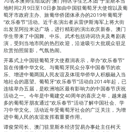
70名本澳师生组成的“澳门特区学生艺术团”于里斯本当
地时间2月9日至10日参加由中国驻葡萄牙大使馆以及葡
萄牙市政府主办、旅葡华侨团体承办的2019年葡萄牙
“欢乐春节”活动。近千名演出者从雷伊斯海军上将大街
出发至阿拉米达广场，进行精彩的演出欢庆新春。澳门
学生带来了中国舞、中乐、武术包括诗词功夫及粤剧表
演，受到当地市民的热烈欢迎，沿途吸引大批观众驻足
欣赏拍照留影，气氛热闹。
开幕式上中国驻葡萄牙大使蔡润表示，举办“欢乐春节”
旨在传播中华文化、与葡萄牙民众分享中国春节的欢
乐、增进中葡两国人民友谊及体现华侨华人积极融入当
地社会的愿望。葡萄牙“欢乐春节”活动自2014年起，已
连续举办五届，是欧洲地区最有影响力的中国春节庆祝
活动之一。今年是中葡建交40周年的喜庆之年，越来越
多的葡萄牙朋友通过“欢乐春节”活动了解中国社会、学
习中华文化。活动近年受葡萄牙社会的广泛关注，为增
进中葡人民的友谊发挥着重要作用。
谭俊荣司长、澳门驻里斯本经济贸易办事处主任柯天