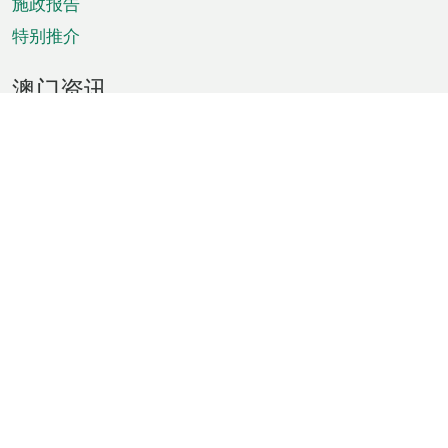
施政报告
特别推介
澳门资讯
天气
交通
公众假期
文娱康体
城市资讯
澳门便览
统计数字
公布告示
新闻
短片