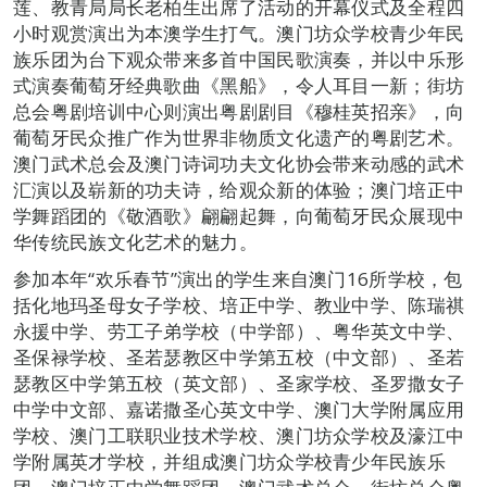
莲、教青局局长老柏生出席了活动的开幕仪式及全程四
小时观赏演出为本澳学生打气。澳门坊众学校青少年民
族乐团为台下观众带来多首中国民歌演奏，并以中乐形
式演奏葡萄牙经典歌曲《黑船》，令人耳目一新；街坊
总会粤剧培训中心则演出粤剧剧目《穆桂英招亲》，向
葡萄牙民众推广作为世界非物质文化遗产的粤剧艺术。
澳门武术总会及澳门诗词功夫文化协会带来动感的武术
汇演以及崭新的功夫诗，给观众新的体验；澳门培正中
学舞蹈团的《敬酒歌》翩翩起舞，向葡萄牙民众展现中
华传统民族文化艺术的魅力。
参加本年“欢乐春节”演出的学生来自澳门16所学校，包
括化地玛圣母女子学校、培正中学、教业中学、陈瑞祺
永援中学、劳工子弟学校（中学部）、粤华英文中学、
圣保禄学校、圣若瑟教区中学第五校（中文部）、圣若
瑟教区中学第五校（英文部）、圣家学校、圣罗撒女子
中学中文部、嘉诺撒圣心英文中学、澳门大学附属应用
学校、澳门工联职业技术学校、澳门坊众学校及濠江中
学附属英才学校，并组成澳门坊众学校青少年民族乐