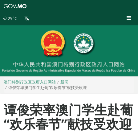
澳
门
特
29°C
别
行
政
区
政
府
入
口
网
站
澳门特别行政区政府入口网站
新闻
谭俊荣率澳门学生赴葡“欢乐春节”献技受欢迎
谭俊荣率澳门学生赴葡
“欢乐春节”献技受欢迎