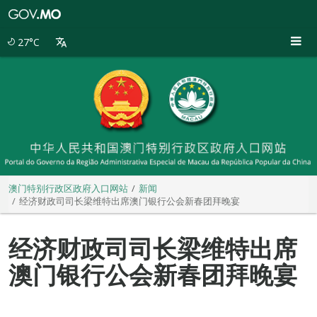
澳
门
特
27°C
别
行
政
区
政
府
入
口
网
站
澳门特别行政区政府入口网站
新闻
经济财政司司长梁维特出席澳门银行公会新春团拜晚宴
经济财政司司长梁维特出席
澳门银行公会新春团拜晚宴