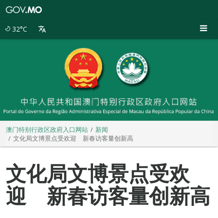
澳
门
特
32°C
别
行
政
区
政
府
入
口
网
站
澳门特别行政区政府入口网站
新闻
文化局文博景点受欢迎 新春访客量创新高
文化局文博景点受欢
迎 新春访客量创新高