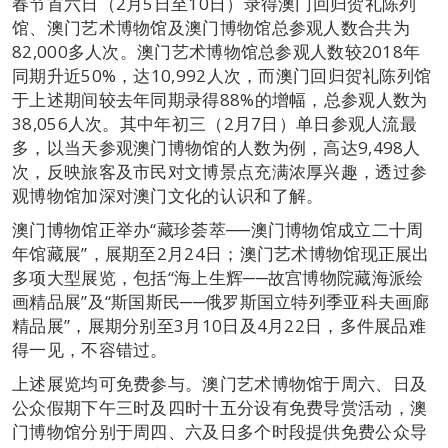
春节首六日（2月5日至10日）录得澳门回归贺礼陈列
馆、澳门艺术博物馆及澳门博物馆总参观人数合共为
82,000多人次。澳门艺术博物馆总参观人数较2018年
同期升近50%，达10,992人次，而澳门回归贺礼陈列馆
于上述期间较去年同期录得88%的增幅，总参观人数为
38,056人次。其中年初三（2月7日）单日参观人流最
多，以当天参观澳门博物馆的人数为例，高达9,498人
次，反映旅客及市民对文博景点充满浓厚兴趣，透过参
观博物馆加深对澳门文化的认识和了解。
澳门博物馆正举办“藏珍荟萃──澳门博物馆成立二十周
年馆藏展”，展期至2月24日；澳门艺术博物馆现正展出
多项大型展览，包括“海上生辉──故宫博物院藏海派绘
画精品展”及“斯国斯民──俄罗斯国立特列季亚科夫画廊
精品展”，展期分别至3月10日及4月22日，多件展品难
得一见，不容错过。
上述展览均可免费参与。澳门艺术博物馆于周六、日及
公众假期下午三时及四时十五分设有免费导赏活动，澳
门博物馆分别于周四、六及日多个时段提供免费公众导