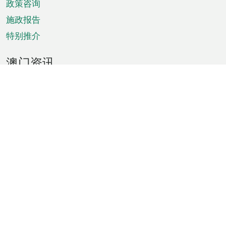
政策咨询
施政报告
特别推介
澳门资讯
天气
交通
公众假期
文娱康体
城市资讯
澳门便览
统计数字
公布告示