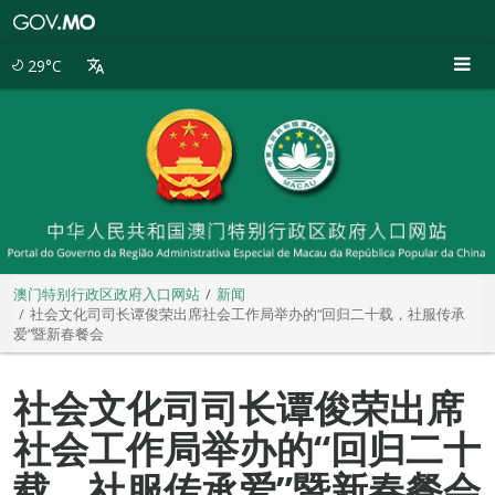
澳
门
特
29°C
别
行
政
区
政
府
入
口
网
站
澳门特别行政区政府入口网站
新闻
社会文化司司长谭俊荣出席社会工作局举办的“回归二十载，社服传承
爱”暨新春餐会
社会文化司司长谭俊荣出席
社会工作局举办的“回归二十
载，社服传承爱”暨新春餐会