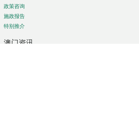
政策咨询
施政报告
特别推介
澳门资讯
天气
交通
公众假期
文娱康体
城市资讯
澳门便览
统计数字
公布告示