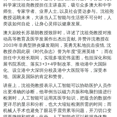
科学家沈祖尧教授担任主讲嘉宾，吸引众多澳大和中学
师生、专家学者、业界人士, 以及社会贤达参与。沈祖尧
教授远眺未来，大谈当人工智能与生活密不可分时，人
类该如何自处，让身心灵得以健康发展。
澳大副校长苏基朗教授致辞时，详述了沈祖尧教授对推
动高等教育及医学发展作出杰出贡献, 并赞许沈教授在
2003年非典型肺炎爆发期间，英勇无私地抗击疫情, 沈
教授亦因此获《时代杂志》誉为年度“亚洲英雄＂；而在
担任中大校长期间，实现多项宏伟蓝图，包括深化和拓
展书院系统、落实3+3+4学制改革、推动港中大国际
化、设立港中大深圳分校及港中大医院等等，深受本
地、国家及国际的肯定和赞誉。
讲座上，沈祖尧教授表示人工智能可以协助医护人员作
出更准确的诊断，他举例当以磁力共振和电脑扫描进行
检测时，人工智能可运用其医学知识，把蕴含的数据作
更详尽的显示和分析，也大大缩短检测所需的时间；而
机械人手术也避免了眼花手震劳累等问题，开刀切口变
得更微细和精准；此外，人工智能也可以根据身体数