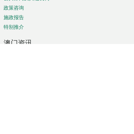
单
政策咨询
施政报告
特别推介
澳门资讯
天气
交通
公众假期
文娱康体
城市资讯
澳门便览
统计数字
公布告示