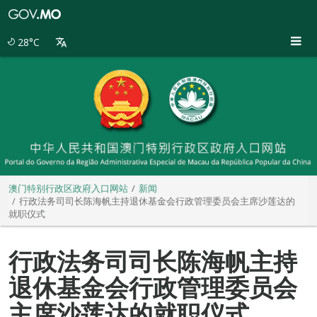
澳
门
特
28°C
别
行
政
区
政
府
入
口
网
站
澳门特别行政区政府入口网站
新闻
行政法务司司长陈海帆主持退休基金会行政管理委员会主席沙莲达的
就职仪式
行政法务司司长陈海帆主持
退休基金会行政管理委员会
主席沙莲达的就职仪式