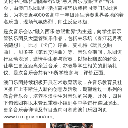
文化中心综合剧院举行5场“融入西乐‧放眼世界”音乐
会，由澳门乐团助理指挥简栢坚执棒携同澳门乐团演
出，为本澳近4000名高中一年级师生演奏世界各地的着
名乐曲，现场气氛热烈，师生反应积极。
是次音乐会以“融入西乐‧放眼世界”为主题，向学生展示
管弦乐团及大型管弦乐作品，包括林乐培《春江花月夜
的随想》、比才《卡门》序曲、莫札特《玩具交响
曲》、贝多芬《第五交响曲》等。音乐会期间，乐团进
行互动表演，邀请学生参与演奏，以轻松幽默的解说，
让学生更近距离亲近音乐，亦教导学生相关的剧场礼
仪。是次音乐会共有36所学校参与，评价正面。
澳门乐团持续积极开展艺术教育活动，在音乐教育及社
区推广上不断注入新的创意及活动，期望透过一系列的
教育音乐会，培养本澳学生对音乐的兴趣。此外，四月
下旬该团将以木管五重奏小组到各中学进行巡回演出。
更多音乐会详情及节目查询可浏览澳门乐团网页
www.icm.gov.mo/om。