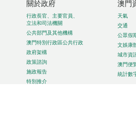
關於政府
澳門
腳
菜
行政長官、主要官員、
天氣
立法和司法機關
單
交通
公共部門及其他機構
公眾假
澳門特別行政區公共行政
文娛康
政府架構
城市資
政策諮詢
澳門便
施政報告
統計數
特別推介
來澳旅遊
商務
計劃行程
貿易投
觀光
澳門經
娛樂消閒
中小企