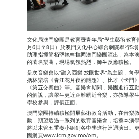
文化局澳門樂團是教育暨青年局“學生藝術教育
月6日至8日）於澳門文化中心綜合劇院舉行5場
助理指揮簡栢堅執棒攜同澳門樂團演出，為本澳
的著名樂曲，現場氣氛熱烈，師生反應積極。
是次音樂會以“融入西樂‧放眼世界”為主題，向
括林樂培《春江花月夜的隨想》、比才《卡門
《第五交響曲》等。音樂會期間，樂團進行互
的解說，讓學生更近距離親近音樂，亦教導學生
學校參與，評價正面。
澳門樂團持續積極開展藝術教育活動，在音樂
動，期望透過一系列的教育音樂會，培養本澳
將以木管五重奏小組到各中學進行巡迴演出。
團網頁www.icm.gov.mo/om。