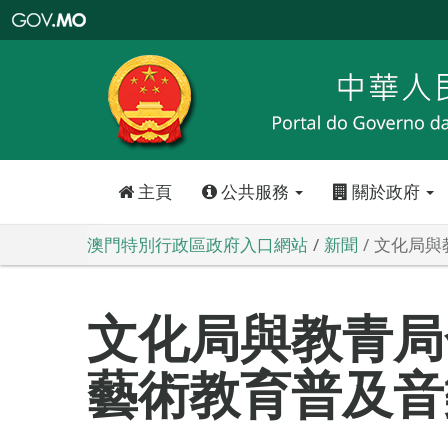
澳
門
特
別
行
政
區
政
府
入
口
網
站
主頁
公共服務
關於政府
澳門特別行政區政府入口網站
新聞
文化局與
文化局與教青局
藝術教育普及音