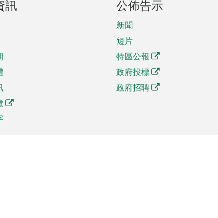
資訊
公佈告示
新聞
短片
期
特區公報
體
政府投標
訊
政府招聘
覽
字
及貿易
相關連結
資
手機應用程式目錄
貿會展
社交媒體目錄
商機和服務
專題網站目錄