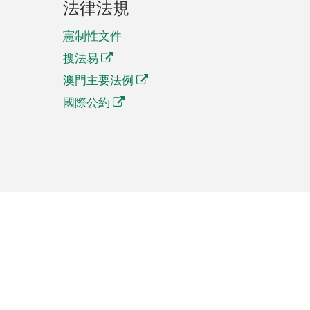
法律法規
憲制性文件
搜法易
澳門主要法例
國際公約