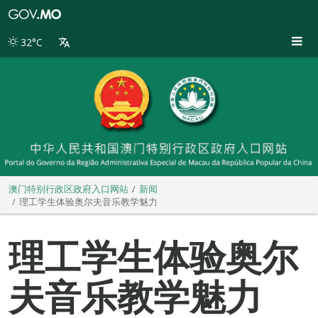
澳
门
特
32°C
别
行
政
区
政
府
入
口
网
站
澳门特别行政区政府入口网站
新闻
理工学生体验奥尔夫音乐教学魅力
理工学生体验奥尔
夫音乐教学魅力