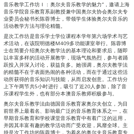
音乐教学工作坊Ｉ：奥尔夫音乐教学的魅力”，邀请上海
音乐学院音乐教育系副教授兼中国奥尔夫协会奥尔夫专
业委员会秘书长陈蓉博士，带领学生体验奥尔夫音乐的
活动教学方法与理论精髓。
是次工作坊是音乐学士学位课程本学年第六场学术与艺
术活动，在该院明德楼M409多功能课室举行。陈蓉博
士在简要介绍奥尔夫教学法的基本理论和要求后，随即
以丰富多样的活动开展教学，现场气氛热烈，参与者踊
跃投入并深入讨论，获益良多。她强调，奥尔夫教学法
的精髓不在于表面热闹的各种活动，而在于通过这些活
动所获得的音乐知识与技能，从而启发创意。工作坊分
上下午两节共5小时进行，吸引了近20人参加，除了音
乐课程学生外，也有部分本澳音乐教师积极参与。
奥尔夫音乐教学法由德国音乐教育家奥尔夫创立，为目
前世界上最着名、影响最广泛的音乐教育体系之一，在
早期音乐教育和学校课堂音乐教育中有着广泛的运用，
并因其丰富有趣的教学活动而广受欢迎，风靡全球。主
持是次工作坊的陈蓉博士，为着名的奥尔夫音乐教育专