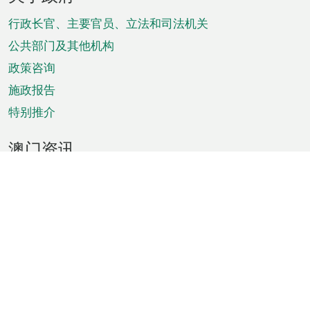
脚
菜
行政长官、主要官员、立法和司法机关
单
公共部门及其他机构
政策咨询
施政报告
特别推介
澳门资讯
天气
交通
公众假期
文娱康体
城市资讯
澳门便览
统计数字