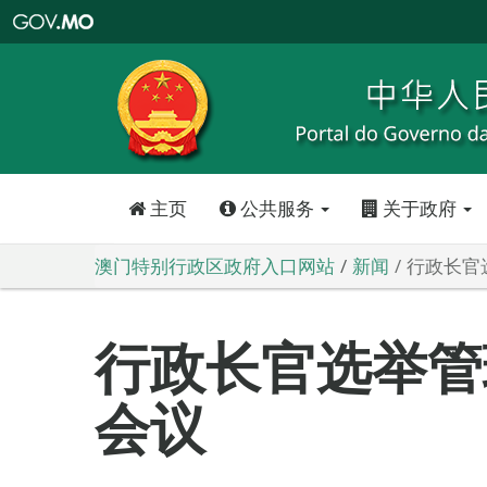
澳
门
特
别
行
政
区
政
府
入
口
网
站
主页
公共服务
关于政府
澳门特别行政区政府入口网站
新闻
行政长官
行政长官选举管
会议