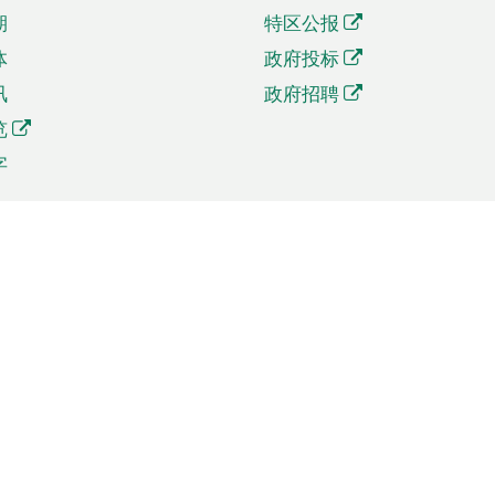
期
特区公报
体
政府投标
讯
政府招聘
览
字
及贸易
相关连结
资
手机应用程序目录
贸会展
社交媒体目录
商机和服务
专题网站目录
讯
RSS订阅目录
权
表格下载