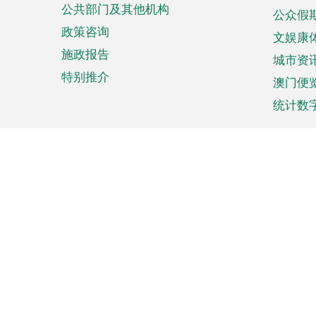
公共部门及其他机构
公众假
政策咨询
文娱康
施政报告
城市资
特别推介
澳门便
统计数
来澳旅游
商务
计划行程
贸易投
观光
澳门经
娱乐休闲
中小企
购物
市场资
节日盛事
知识产
网
网
页