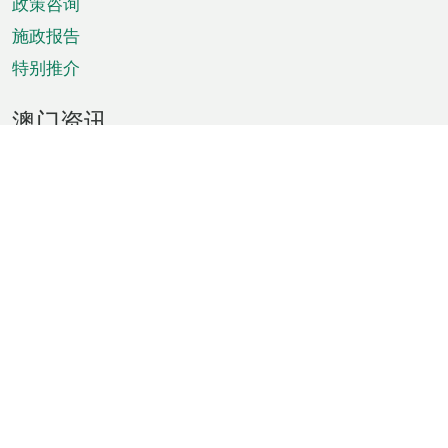
政策咨询
施政报告
特别推介
澳门资讯
天气
交通
公众假期
文娱康体
城市资讯
澳门便览
统计数字
公布告示
新闻