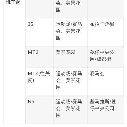
班车起
会、美景花
园
35
运动场/赛马
布拉干萨街
会、美景花
园
MT2
美景花园
氹仔中央公
园/成都街
MT4(往关
运动场/赛马
赛马会
闸)
会、美景花
园
N6
运动场/赛马
基马拉斯/氹
会、美景花
仔中央公园
园