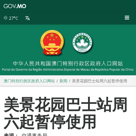
澳
门
特
27°C
别
行
政
区
政
府
入
口
网
站
澳门特别行政区政府入口网站
新闻
美景花园巴士站周六起暂停使用
美景花园巴士站周
六起暂停使用
来源：
交通事务局