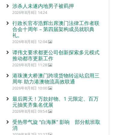
涉杀人未遂内地男子被羁押
2026年8月8日 14:24
行政长官岑浩辉出席澳门法律工作者联
合会十周年 – 第四届架构成员就职典
礼。
2026年8月8日 12:04
谭伟文要求都更公司创新探索多元模式
推动都市更新工作
2026年8月8日 11:28
港珠澳大桥澳门跨境货物转运站启用三
周年 助力港澳物流高效联通
2026年8月8日 10:00
最后两天！万款好物、1 元限定、百万
元抽奖齐集名优展
2026年8月8日 09:54
受热带气旋 “白海豚” 影响 部分航班取
消
2026年8月7日 22:27