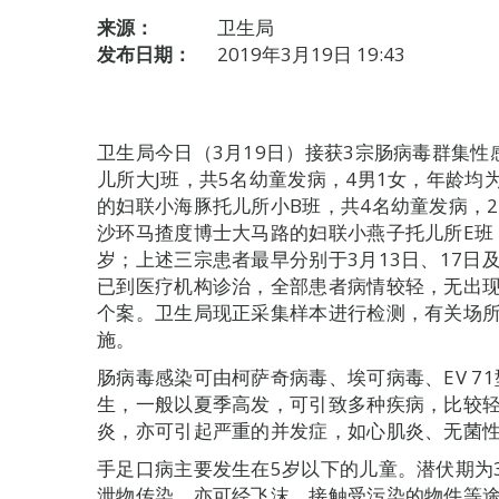
来源：
卫生局
发布日期：
2019年3月19日 19:43
卫生局今日（3月19日）接获3宗肠病毒群集
儿所大J班，共5名幼童发病，4男1女，年龄均
的妇联小海豚托儿所小B班，共4名幼童发病，2
沙环马揸度博士大马路的妇联小燕子托儿所E班，
岁；上述三宗患者最早分别于3月13日、17日
已到医疗机构诊治，全部患者病情较轻，无出
个案。卫生局现正采集样本进行检测，有关场
施。
肠病毒感染可由柯萨奇病毒、埃可病毒、EV 7
生，一般以夏季高发，可引致多种疾病，比较
炎，亦可引起严重的并发症，如心肌炎、无菌
手足口病主要发生在5岁以下的儿童。潜伏期为
泄物传染，亦可经飞沫、接触受污染的物件等