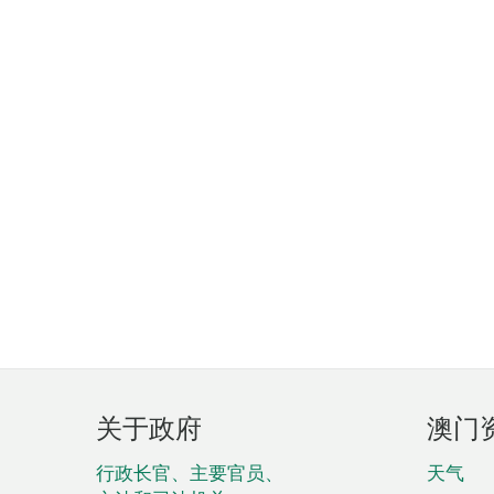
页
关于政府
澳门
脚
菜
行政长官、主要官员、
天气