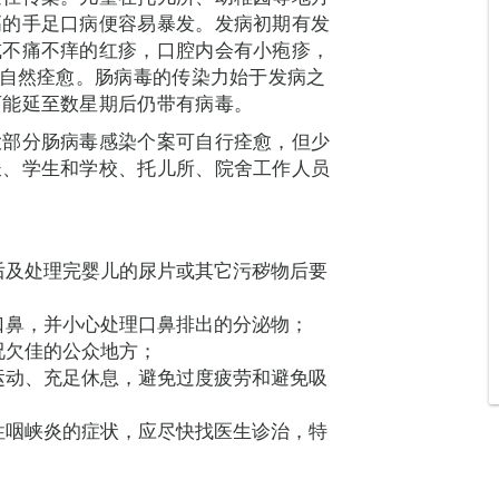
高的手足口病便容易暴发。发病初期有发
或不痛不痒的红疹，口腔内会有小疱疹，
，自然痊愈。肠病毒的传染力始于发病之
可能延至数星期后仍带有病毒。
大部分肠病毒感染个案可自行痊愈，但少
长、学生和学校、托儿所、院舍工作人员
后及处理完婴儿的尿片或其它污秽物后要
口鼻，并小心处理口鼻排出的分泌物；
况欠佳的公众地方；
运动、充足休息，避免过度疲劳和避免吸
性咽峡炎的症状，应尽快找医生诊治，特