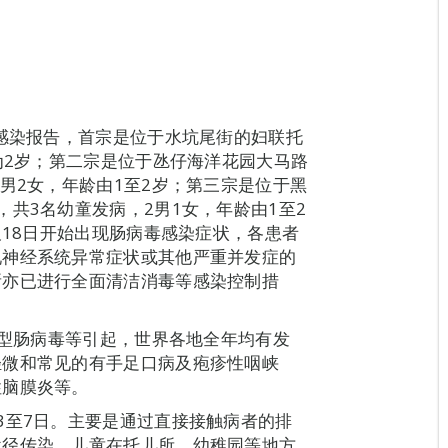
性感染报告，首宗是位于水坑尾街的妇联托
为2岁；第二宗是位于氹仔海洋花园大马路
男2女，年龄由1至2岁；第三宗是位于黑
共3名幼童发病，2男1女，年龄由1至2
及18日开始出现肠病毒感染症状，各患者
现神经系统异常症状或其他严重并发症的
所亦已进行全面清洁消毒等感染控制措
1型肠病毒等引起，世界各地全年均有发
轻微和常见的有手足口病及疱疹性咽峡
性脑膜炎等。
3至7日。主要是通过直接接触病者的排
途径传染。儿童在托儿所、幼稚园等地方