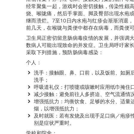
经常聚集一起，游戏时会密切接触，传染性颇
烧、喉咙痛，然后手掌面、脚及臀部出现水疱
继而溃烂。7至10日内水疱与红疹会渐渐消退
前几天，在喉咙与粪便中都存在病毒，而粪便
卫生局正密切留意肠病毒疫情的发展，并强调
数病人可能出现致命的并发症。卫生局呼吁家
采取下列措施，预防肠病毒感染：
个人：
洗手：接触眼、鼻、口前，以及饭前、如厕
洗手；
呼吸道礼仪：打喷嚏或咳嗽时应用纸巾掩住
减少接触：避免前往人多挤迫、空气流通情
增强抵抗力：均衡饮食、足够的水分、适量
烟，以增强抵抗力；
及时就医：若有发烧及出现手足口病／疱疹
别是症状严重时。
学校和院舍：