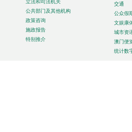
立法和司法机关
单
交通
公共部门及其他机构
公众假
政策咨询
文娱康
施政报告
城市资
特别推介
澳门便
统计数
来澳旅游
商务
计划行程
贸易投
观光
澳门经
娱乐休闲
中小企
购物
市场资
节日盛事
知识产