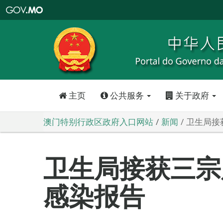
澳
门
特
别
行
政
区
政
府
入
口
网
站
主页
公共服务
关于政府
澳门特别行政区政府入口网站
新闻
卫生局接
卫生局接获三宗
感染报告