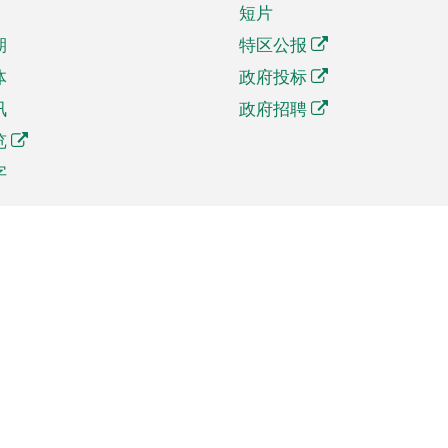
短片
期
特区公报
体
政府投标
讯
政府招聘
览
字
及贸易
相关连结
资
手机应用程序目录
贸会展
社交媒体目录
商机和服务
专题网站目录
讯
RSS订阅目录
权
表格下载