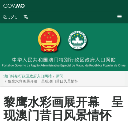
澳
门
特
35°C
别
行
政
区
政
府
入
口
网
站
澳门特别行政区政府入口网站
新闻
黎鹰水彩画展开幕 呈现澳门昔日风景情怀
黎鹰水彩画展开幕 呈
现澳门昔日风景情怀