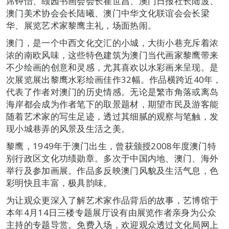
席钟怡、颐园书画会会长崔世昌、澳门日报社长陆波、
澳门美术协会会长陆曦、澳门中华文化联谊会会长梁
华、展览艺术家黎鹰主礼，场面热闹。
澳门，是一个中西文化交汇的小城，大街小巷充斥着浓
浓的南欧风味，这些特色建筑为澳门当代画家黎鹰带来
不少绘画的创意和灵感，尤其喜欢以水彩画来呈现。是
次展览展出黎鹰水彩绘画佳作32幅。作品横跨近40年，
代表了作者对澳门的历史情感。无论是繁市角落或离岛
海岸都会成为作者笔下的取景题材，期望市民及游客能
随着艺术家的写生足迹，透过其细腻的观察与笔触，发
现小城巷弄的风景及生活之美。
黎鹰，1949年于澳门出生，曾获颁授2008年度澳门特
别行政区文化功绩勋章。多次于中国内地、澳门、海外
举行及参加画展。作品多反映澳门风貌及生活气息，色
彩明快且丰富，极具韵味。
为让观众更深入了解艺术家作品背后的故事，艺博馆于
本年4月14日三楼专题展厅设有由展览作者亲身为公众
主持的专题导赏。免费入场，欢迎观众透过文化局网上