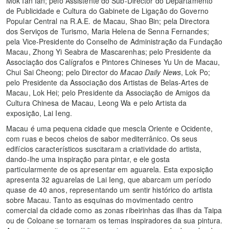
Mok Ian Ian; pelo Assistente do Sub-Director do Departamento
de Publicidade e Cultura do Gabinete de Ligação do Governo
Popular Central na R.A.E. de Macau, Shao Bin; pela Directora
dos Serviços de Turismo, Maria Helena de Senna Fernandes;
pela Vice-Presidente do Conselho de Administração da Fundação
Macau, Zhong Yi Seabra de Mascarenhas; pelo Presidente da
Associação dos Calígrafos e Pintores Chineses Yu Un de Macau,
Chui Sai Cheong; pelo Director do
Macao Daily News
, Lok Po;
pelo Presidente da Associação dos Artistas de Belas-Artes de
Macau, Lok Hei; pelo Presidente da Associação de Amigos da
Cultura Chinesa de Macau, Leong Wa e pelo Artista da
exposição, Lai Ieng.
Macau é uma pequena cidade que mescla Oriente e Ocidente,
com ruas e becos cheios de sabor mediterrânico. Os seus
edifícios característicos suscitaram a criatividade do artista,
dando-lhe uma inspiração para pintar, e ele gosta
particularmente de os apresentar em aguarela. Esta exposição
apresenta 32 aguarelas de Lai Ieng, que abarcam um período
quase de 40 anos, representando um sentir histórico do artista
sobre Macau. Tanto as esquinas do movimentado centro
comercial da cidade como as zonas ribeirinhas das ilhas da Taipa
ou de Coloane se tornaram os temas inspiradores da sua pintura.