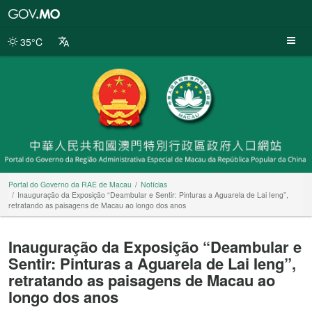
Portal
do
Governo
35°C
da
RAE
de
Macau
Portal do Governo da RAE de Macau
Notícias
Inauguração da Exposição “Deambular e Sentir: Pinturas a Aguarela de Lai Ieng”,
retratando as paisagens de Macau ao longo dos anos
Inauguração da Exposição “Deambular e
Sentir: Pinturas a Aguarela de Lai Ieng”,
retratando as paisagens de Macau ao
longo dos anos