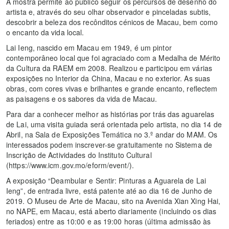
A mostra permite ao público seguir os percursos de desenho do
artista e, através do seu olhar observador e pinceladas subtis,
descobrir a beleza dos recônditos cénicos de Macau, bem como
o encanto da vida local.
Lai Ieng, nascido em Macau em 1949, é um pintor
contemporâneo local que foi agraciado com a Medalha de Mérito
da Cultura da RAEM em 2008. Realizou e participou em várias
exposições no Interior da China, Macau e no exterior. As suas
obras, com cores vivas e brilhantes e grande encanto, reflectem
as paisagens e os sabores da vida de Macau.
Para dar a conhecer melhor as histórias por trás das aguarelas
de Lai, uma visita guiada será orientada pelo artista, no dia 14 de
Abril, na Sala de Exposições Temática no 3.º andar do MAM. Os
interessados podem inscrever-se gratuitamente no Sistema de
Inscrição de Actividades do Instituto Cultural
(https://www.icm.gov.mo/eform/event/).
A exposição “Deambular e Sentir: Pinturas a Aguarela de Lai
Ieng”, de entrada livre, está patente até ao dia 16 de Junho de
2019. O Museu de Arte de Macau, sito na Avenida Xian Xing Hai,
no NAPE, em Macau, está aberto diariamente (incluindo os dias
feriados) entre as 10:00 e as 19:00 horas (última admissão às