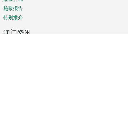
施政报告
特别推介
澳门资讯
天气
交通
公众假期
文娱康体
城市资讯
澳门便览
统计数字
公布告示
新闻