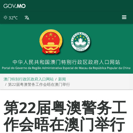
澳
门
特
32°C
别
行
政
区
政
府
入
口
网
站
澳门特别行政区政府入口网站
新闻
第22届粤澳警务工作会晤在澳门举行
第22届粤澳警务工
作会晤在澳门举行