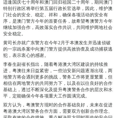
适逢国庆七十周年和澳门回归祖国二十周年，期间澳门
特别行政区将举行第五届行政长官选举，因此，维护澳
门社会的安全、稳定、祥和，确保各项活动的安全有
序，是澳门警方今年的首要任务，故希望粤澳警方今年
继续加强合作，高效落实合作共识，共同维护两地社会
安全稳定。
黄司长亦就广东警方在今年2月于本澳发生并迅速侦破
的一宗凶杀案中向澳门警方提供高效协查及成功捕获逃
犯，表示衷心的感谢。
李春生副省长指出，随着粤港澳大湾区建设的持续推
进，粤澳往来日益紧密，一些治安新问题逐渐出现，两
地警方将会遇到更多的挑战，警务工作将更显繁重，但
相信在两地警方的共同努力下，以及在以往良好的合作
基础上，透过不断深化及提升粤澳警务合作的层次和水
平，定能确保今年各项重大工作圆满完成。
双方认为，粤澳警方现时的合作基础良好，未来在促进
粤港澳大湾区警务合作方面，需要双方创新合作理念、
采取有效的合作措施，重点解决双方同时面临的安全问