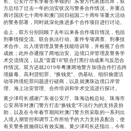
长、公安厅厅长李春生率领的广东警方代表团出席，双
方总结了过去一年的治安状况与警务合作情况，并重点
商讨国庆七十周年和澳门回归祖国二十周年等重大活动
的警务部署，同时就深化推进多个合作项目进行讨论。
会上，双方分别回顾了去年以来各合作项目情况，包括
刑事情报交流、联合执法行动、案件专项调查、刑事技
术合作、出入境管理及警务技能培训等，并检视了合作
成效；此外亦通报了两地治安、边境口岸管理及警务学
术交流情况，以及“雷霆18”联合打黑行动成果与反恐合
作情况。双方还就2019年粤澳两地警方加强合作打击跨
境贩毒、高利贷犯罪、“换钱党”、伪基站、组织偷渡活
动等跨境犯罪问题进行磋商，以及就澳珠边境口岸管
理、海上治安管理、合作培训和学术交流进行探讨。
黄少泽司长感谢广东省公安厅、珠海边检总站、珠海市
公安局等对澳门警方打击“换钱党”不法行为的支持及协
助，以及在今年春节期间对澳门警方所采取的一系列出
入境人潮管控和调节工作所给予的大力支持及配合，使
有关警务措施得以有效实施。黄少泽司长还指出，今年