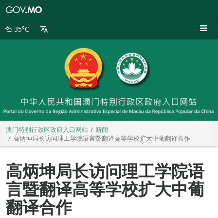
澳
门
特
35°C
别
行
政
区
政
府
入
口
网
站
澳门特别行政区政府入口网站
新闻
高炳坤局长访问理工学院语言暨翻译高等学校扩大中葡翻译合作
高炳坤局长访问理工学院语
言暨翻译高等学校扩大中葡
翻译合作