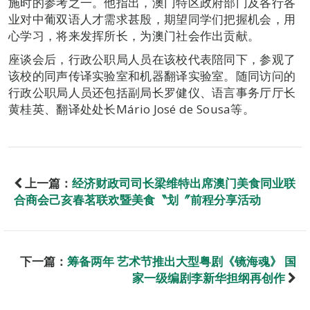
施时的参考之一。他指出，澳门特区政府部门及各行各
业对中葡双语人才需求甚殷，期望同学们把握机会，用
心学习，将来发挥所长，为澳门社会作出贡献。
座谈会后，行政公职局人员在该校代表陪同下，参观了
该校的同声传译实验室和机器翻译实验室。随同访问的
行政公职局人员还包括副局长罗健仪、语言事务厅厅长
黄桂英、翻译处处长Mário José de Sousa等。
上一篇：
经济财政司司长梁维特出席澳门美食同业联
合商会己亥春茗联欢暨美食〝划〞前程分享活动
下一篇：
筹备两年 艺术节推出大型粤剧《镜海魂》 国
家一级编剧李新华担纲再创作