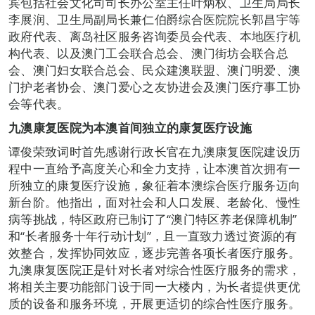
宾包括社会文化司司长办公室主任叶炳权、卫生局局长
李展润、卫生局副局长兼仁伯爵综合医院院长郭昌宇等
政府代表、离岛社区服务咨询委员会代表、本地医疗机
构代表、以及澳门工会联合总会、澳门街坊会联合总
会、澳门妇女联合总会、民众建澳联盟、澳门明爱、澳
门护老者协会、澳门爱心之友协进会及澳门医疗事工协
会等代表。
九澳康复医院为本澳首间独立的康复医疗设施
谭俊荣致词时首先感谢行政长官在九澳康复医院建设历
程中一直给予高度关心和全力支持，让本澳首次拥有一
所独立的康复医疗设施，象征着本澳综合医疗服务迈向
新台阶。他指出，面对社会和人口发展、老龄化、慢性
病等挑战，特区政府已制订了“澳门特区养老保障机制”
和“长者服务十年行动计划”，且一直致力透过资源的有
效整合，发挥协同效应，逐步完善各项长者医疗服务。
九澳康复医院正是针对长者对综合性医疗服务的需求，
将相关主要功能部门设于同一大楼内，为长者提供更优
质的设备和服务环境，开展更适切的综合性医疗服务。