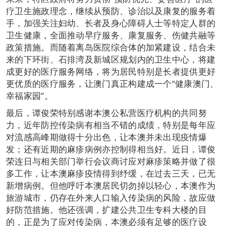
疗卫生施政理念，继续从预防、诊治以及康复的服务着
手，加强关注妇幼、长者及身心障碍人士等特定人群的
卫生健康，全面推动早疗服务、康复服务、伤健共融等
政策措施。而随着离岛医院综合体的加紧建设，结合未
来的下环街、石排湾及新城区规划内的卫生中心，将建
成更好的医疗服务网络，将为居民特别是长者提供更好
更优质的医疗服务，让澳门真正构建成一个“健康澳门、
幸福家园”。
最后，谭俊荣特别感谢本澳公私营医疗机构的共同努
力，近年防控传染病有相当不错的成绩，特别是每年应
对流感高峰期做得十分出色，让本澳并未出现疫情爆
发；还有近期的麻疹病例亦控制得相当好。近日，谭俊
荣连日与相关部门举行会议商讨应对麻疹策略并做了很
多工作，让本澳麻疹疫情得到纾缓，在过去三天，已无
新增病例。但他呼吁本澳居民切勿掉以轻心，本澳作为
旅游城市，仍存在外来人口输入传染病的风险，故应做
好防范措施。他还强调，扩建公共卫生专科大楼的目
的，正是为了应对传染病，本澳必须有足够的医疗设