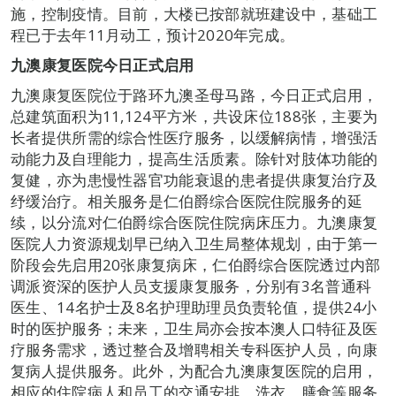
施，控制疫情。目前，大楼已按部就班建设中，基础工
程已于去年11月动工，预计2020年完成。
九澳康复医院今日正式启用
九澳康复医院位于路环九澳圣母马路，今日正式启用，
总建筑面积为11,124平方米，共设床位188张，主要为
长者提供所需的综合性医疗服务，以缓解病情，增强活
动能力及自理能力，提高生活质素。除针对肢体功能的
复健，亦为患慢性器官功能衰退的患者提供康复治疗及
纾缓治疗。相关服务是仁伯爵综合医院住院服务的延
续，以分流对仁伯爵综合医院住院病床压力。九澳康复
医院人力资源规划早已纳入卫生局整体规划，由于第一
阶段会先启用20张康复病床，仁伯爵综合医院透过内部
调派资深的医护人员支援康复服务，分别有3名普通科
医生、14名护士及8名护理助理员负责轮值，提供24小
时的医护服务；未来，卫生局亦会按本澳人口特征及医
疗服务需求，透过整合及增聘相关专科医护人员，向康
复病人提供服务。此外，为配合九澳康复医院的启用，
相应的住院病人和员工的交通安排、洗衣、膳食等服务