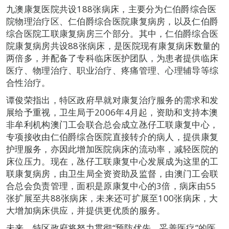
九澳康复医院共设188张病床，主要分为仁伯爵综合医
院物理治疗区、仁伯爵综合医院康复病房，以及仁伯爵
综合医院工联康复病房三个部分。其中，仁伯爵综合医
院康复病房共设88张病床，是医院现有康复病床数量的
两倍多，并配备了专科临床医护团队，为患者提供临床
医疗、物理治疗、职业治疗、疼痛管理、心理辅导等综
合性治疗。
谭俊荣指出，特区政府早就对康复治疗服务的需求和发
展给予重视，卫生局于2006年4月起，资助和支持本澳
非牟利机构澳门工会联合总会成立氹仔工联康复中心，
专项接收由仁伯爵综合医院直接转介的病人，提供康复
护理服务，亦因此增加医院病床的流动率，减轻医院的
床位压力。现在，氹仔工联康复中心发展成为这里的工
联康复病房，由卫生局全资资助及监督，由澳门工会联
合总会负责管理，面积是原康复中心的3倍，病床由55
张扩展至共88张病床，未来还可扩展至100张病床，大
大增加病床供应，并提供更优质的服务。
未来，特区政府将努力贯彻“预防优先、妥善医疗”的医