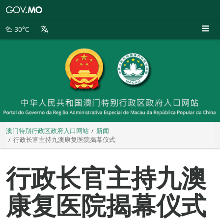
澳
门
特
30°C
别
行
政
区
政
府
入
口
网
站
澳门特别行政区政府入口网站
新闻
行政长官主持九澳康复医院揭幕仪式
行政长官主持九澳
康复医院揭幕仪式