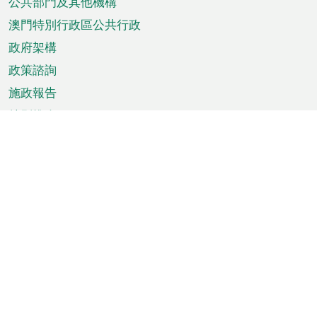
單
公共部門及其他機構
澳門特別行政區公共行政
政府架構
政策諮詢
施政報告
特別推介
澳門資訊
天氣
交通
公眾假期
文娛康體
城市資訊
澳門便覽