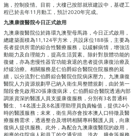
施，控制疫情。目前，大樓已按部就班建設中，基礎工
程已於去年11月動工，預計2020年完成。
九澳康復醫院今日正式啟用
九澳康復醫院位於路環九澳聖母馬路，今日正式啟用，
總建築面積為11,124平方米，共設床位188張，主要為
長者提供所需的綜合性醫療服務，以緩解病情，增強活
動能力及自理能力，提高生活質素。除針對肢體功能的
復健，亦為患慢性器官功能衰退的患者提供康復治療及
紓緩治療。相關服務是仁伯爵綜合醫院住院服務的延
續，以分流對仁伯爵綜合醫院住院病床壓力。九澳康復
醫院人力資源規劃早已納入衛生局整體規劃，由於第一
階段會先啟用20張康復病床，仁伯爵綜合醫院透過內部
調派資深的醫護人員支援康復服務，分別有3名普通科
醫生、14名護士及8名護理助理員負責輪值，提供24小
時的醫護服務；未來，衛生局亦會按本澳人口特徵及醫
療服務需求，透過整合及增聘相關專科醫護人員，向康
復病人提供服務。此外，為配合九澳康復醫院的啟用，
相應的住院病人和員工的交通安排、洗衣、膳食等服務