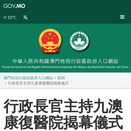
澳
門
特
32°C
別
行
政
區
政
府
入
口
網
站
澳門特別行政區政府入口網站
新聞
行政長官主持九澳康復醫院揭幕儀式
行政長官主持九澳
康復醫院揭幕儀式