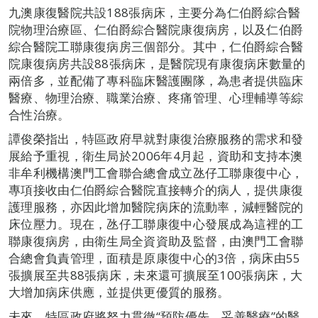
九澳康復醫院共設188張病床，主要分為仁伯爵綜合醫
院物理治療區、仁伯爵綜合醫院康復病房，以及仁伯爵
綜合醫院工聯康復病房三個部分。其中，仁伯爵綜合醫
院康復病房共設88張病床，是醫院現有康復病床數量的
兩倍多，並配備了專科臨床醫護團隊，為患者提供臨床
醫療、物理治療、職業治療、疼痛管理、心理輔導等綜
合性治療。
譚俊榮指出，特區政府早就對康復治療服務的需求和發
展給予重視，衛生局於2006年4月起，資助和支持本澳
非牟利機構澳門工會聯合總會成立氹仔工聯康復中心，
專項接收由仁伯爵綜合醫院直接轉介的病人，提供康復
護理服務，亦因此增加醫院病床的流動率，減輕醫院的
床位壓力。現在，氹仔工聯康復中心發展成為這裡的工
聯康復病房，由衛生局全資資助及監督，由澳門工會聯
合總會負責管理，面積是原康復中心的3倍，病床由55
張擴展至共88張病床，未來還可擴展至100張病床，大
大增加病床供應，並提供更優質的服務。
未來，特區政府將努力貫徹“預防優先、妥善醫療”的醫