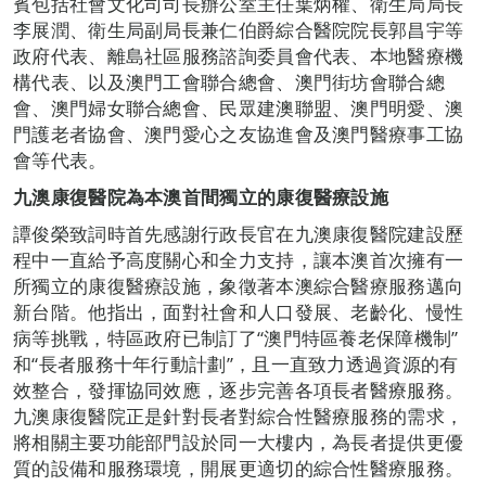
賓包括社會文化司司長辦公室主任葉炳權、衛生局局長
李展潤、衛生局副局長兼仁伯爵綜合醫院院長郭昌宇等
政府代表、離島社區服務諮詢委員會代表、本地醫療機
構代表、以及澳門工會聯合總會、澳門街坊會聯合總
會、澳門婦女聯合總會、民眾建澳聯盟、澳門明愛、澳
門護老者協會、澳門愛心之友協進會及澳門醫療事工協
會等代表。
九澳康復醫院為本澳首間獨立的康復醫療設施
譚俊榮致詞時首先感謝行政長官在九澳康復醫院建設歷
程中一直給予高度關心和全力支持，讓本澳首次擁有一
所獨立的康復醫療設施，象徵著本澳綜合醫療服務邁向
新台階。他指出，面對社會和人口發展、老齡化、慢性
病等挑戰，特區政府已制訂了“澳門特區養老保障機制”
和“長者服務十年行動計劃”，且一直致力透過資源的有
效整合，發揮協同效應，逐步完善各項長者醫療服務。
九澳康復醫院正是針對長者對綜合性醫療服務的需求，
將相關主要功能部門設於同一大樓内，為長者提供更優
質的設備和服務環境，開展更適切的綜合性醫療服務。