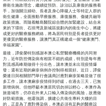
療衛生施政理念，繼續從預防、診治以及康復的服務着
手，加強關注婦幼、長者及身心障礙人士等特定人群的
衛生健康，全面推動早療服務、康復服務、傷健共融等
政策措施。而隨着離島醫院綜合體的加緊建設，結合未
來的下環街、石排灣及新城區規劃内的衛生中心，將建
成更好的醫療服務網絡，將為居民特別是長者提供更好
更優質的醫療服務，讓澳門真正構建成一個“健康澳門、
幸福家園”。
最後，譚俊榮特別感謝本澳公私營醫療機構的共同努
力，近年防控傳染病有相當不錯的成績，特別是每年應
對流感高峰期做得十分出色，讓本澳並未出現疫情爆
發；還有近期的麻疹病例亦控制得相當好。近日，譚俊
榮連日與相關部門舉行會議商討應對麻疹策略並做了很
多工作，讓本澳麻疹疫情得到紓緩，在過去三天，已無
新增病例。但他呼籲本澳居民切勿掉以輕心，本澳作為
旅遊城市，仍存在外來人口輸入傳染病的風險，故應做
好防範措施。他還強調，擴建公共衛生專科大樓的目
的，正是為了應對傳染病，本澳必須有足夠的醫療設