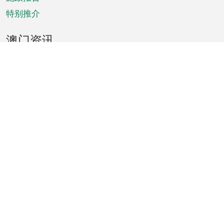
特别推介
澳门资讯
天气
交通
公众假期
文娱康体
城市资讯
澳门便览
统计数字
公布告示
新闻
短片