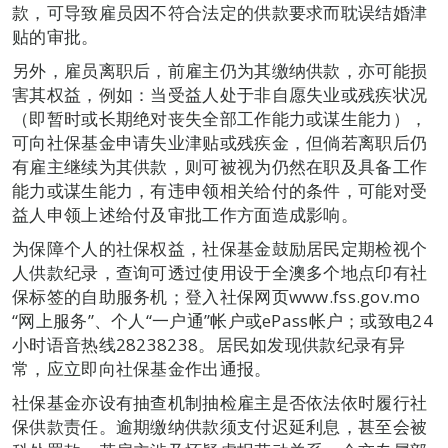
款，可导致雇员因不符合法定的供款要求而耽误结婚津
贴的审批。
另外，雇员离职后，前雇主仍为其缴纳供款，亦可能损
害其权益，例如：当受益人处于非自愿失业或残疾状况
（即暂时或长期绝对丧失全部工作能力或谋生能力），
可向社保基金申请失业津贴或残疾金，但倘若离职后仍
有雇主继续为其供款，则可被视为仍然在职及具备工作
能力或谋生能力，有违申领相关给付的条件，可能对受
益人申领上述给付及审批工作方面造成影响。
为保障个人的社保权益，社保基金鼓励居民定期检视个
人供款纪录，查询可透过使用设于全澳多个地点印有社
保标签的自助服务机；登入社保网页www.fss.gov.mo
“网上服务”、个人“一户通”帐户或ePass帐户；或致电24
小时语音热线28238238。居民如发现供款纪录有异
常，应立即向社保基金作出通报。
社保基金亦设有抽查机制抽检雇主是否依法依时履行社
保供款责任。逾期缴纳供款须支付迟延利息，甚至会被