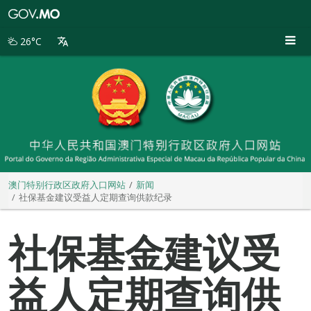
澳
门
特
26°C
别
行
政
区
政
府
入
口
网
站
澳门特别行政区政府入口网站
新闻
社保基金建议受益人定期查询供款纪录
社保基金建议受
益人定期查询供