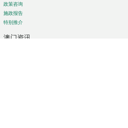
政策咨询
施政报告
特别推介
澳门资讯
天气
交通
公众假期
文娱康体
城市资讯
澳门便览
统计数字
公布告示