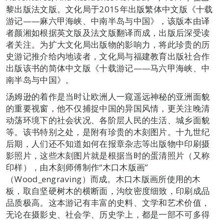
黎出版法文版。文化局于2015年出版繁体中文版《十载
游记——麻六甲海峡、中南半岛与中国》，该版本由译
者颜湘如根据英文版及法文版翻译而成，出版后深受读
者关注。为扩大文化局出版物的影响力，将此珍贵的历
史游记推介给内地读者，文化局与福建教育出版社合作
出版该书的简体中文版《十载游记——马六甲海峡、中
南半岛与中国》。
汤姆逊的着作是当时让欧洲人一窥遥远神秘的亚洲面貌
的重要视窗，他不仅捕捉中国的异国风情，更关注晚清
动荡环境下的社会状况、各阶层人民的生活、城乡面貌
等。该书特别之处，是附有珍贵的木刻图片。十九世纪
后期，人们还不知道如何在报章杂志等出版物中印刷摄
影照片，这些木刻图片就是根据当时的蛋清照片（又称
印样），由木刻师傅制作“木口木版画”
（Wood_engraving）而成。木口木版画所使用的木
板，取自坚硬树木的横断面，沟纹密度细致，印刷成品
品质极高。这本游记有丰富的史料、文学和艺术价值，
无论在摄影史、社会学、历史学上，都是一部不可多得