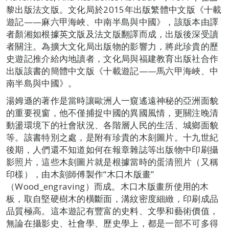
黎出版法文版。文化局於2015年出版繁體中文版《十載
遊記——麻六甲海峽、中南半島與中國》，該版本由譯
者顏湘如根據英文版及法文版翻譯而成，出版後深受讀
者關注。為擴大文化局出版物的影響力，將此珍貴的歷
史遊記推介給內地讀者，文化局與福建教育出版社合作
出版該書的簡體中文版《十載遊記——馬六甲海峽、中
南半島與中國》。
湯姆遜的著作是當時讓歐洲人一窺遙遠神秘的亞洲面貌
的重要視窗，他不僅捕捉中國的異國風情，更關注晚清
動盪環境下的社會狀況、各階層人民的生活、城鄉面貌
等。該書特別之處，是附有珍貴的木刻圖片。十九世紀
後期，人們還不知道如何在報章雜誌等出版物中印刷攝
影照片，這些木刻圖片就是根據當時的蛋清照片（又稱
印樣），由木刻師傅製作“木口木版畫”
（Wood_engraving）而成。木口木版畫所使用的木
板，取自堅硬樹木的橫斷面，溝紋密度細緻，印刷成品
品質極高。這本遊記有豐富的史料、文學和藝術價值，
無論在攝影史、社會學、歷史學上，都是一部不可多得