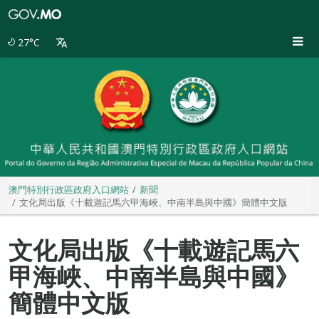
澳
門
特
27°C
別
行
政
區
政
府
入
口
網
站
澳門特別行政區政府入口網站
新聞
文化局出版《十載遊記馬六甲海峽、中南半島與中國》簡體中文版
文化局出版《十載遊記馬六
甲海峽、中南半島與中國》
簡體中文版