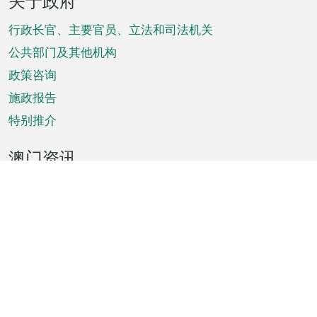
关于政府
脚
菜
行政长官、主要官员、立法和司法机关
单
公共部门及其他机构
政策咨询
施政报告
特别推介
澳门资讯
天气
交通
公众假期
文娱康体
城市资讯
澳门便览