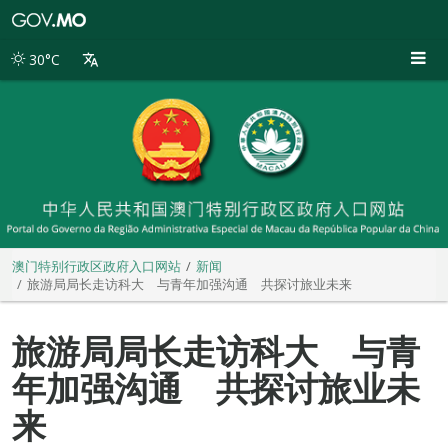
澳
门
特
30°C
别
行
政
区
政
府
入
口
网
站
澳门特别行政区政府入口网站
新闻
旅游局局长走访科大 与青年加强沟通 共探讨旅业未来
旅游局局长走访科大 与青
年加强沟通 共探讨旅业未
来