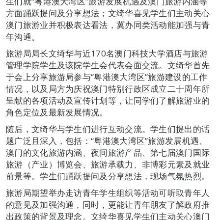
生们就“粤港澳大湾区”旅游发展机遇及澳门旅游内涵等
方面踊跃提问及分享想法；文绮华喜见学生们主动关心
澳门旅游业并积极表达看法，冀办同类活动能加强与青
年沟通。
旅游局局长文绮华与近170名澳门科技大学酒店与旅游
管理学院学生及该院学生会代表会面交流。文绮华首先
于会上分享旅游局参与“粤港澳大湾区”旅游建设的工作
情况，以及局方为庆祝澳门特别行政区成立二十周年所
呈献的各项活动及宣传计划等，让同学们了解旅游业的
角色定位及最新发展情况。
随后，文绮华与学生们进行互动交流。学生们提出的话
题广泛且深入，包括：“粤港澳大湾区”旅游发展机遇、
澳门的文化旅游内涵、夜间旅游产品、第七届澳门国际
旅游（产业）博览会、旅游承载力、非博彩元素及就业
前景等。学生们踊跃提问及分享想法，现场气氛热烈。
旅游局期望举办走访青年学生组织等活动可听取青年人
的意见及加强沟通，同时，更能让青年朋友了解政府推
出政策的背景及理念。文绮华喜见学生们主动关心澳门