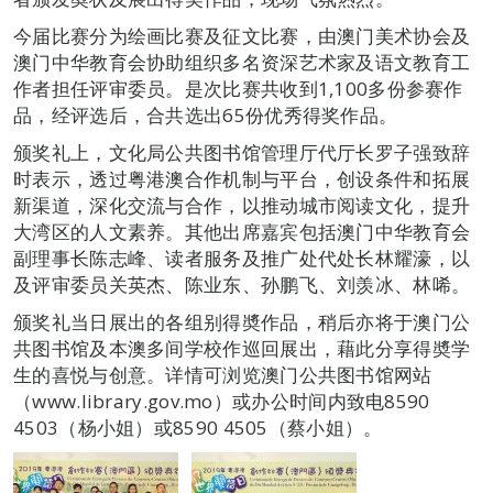
今届比赛分为绘画比赛及征文比赛，由澳门美术协会及
澳门中华教育会协助组织多名资深艺术家及语文教育工
作者担任评审委员。是次比赛共收到1,100多份参赛作
品，经评选后，合共选出65份优秀得奖作品。
颁奖礼上，文化局公共图书馆管理厅代厅长罗子强致辞
时表示，透过粤港澳合作机制与平台，创设条件和拓展
新渠道，深化交流与合作，以推动城市阅读文化，提升
大湾区的人文素养。其他出席嘉宾包括澳门中华教育会
副理事长陈志峰、读者服务及推广处代处长林耀濠，以
及评审委员关英杰、陈业东、孙鹏飞、刘羡冰、林唏。
颁奖礼当日展出的各组别得奬作品，稍后亦将于澳门公
共图书馆及本澳多间学校作巡回展出，藉此分享得奬学
生的喜悦与创意。详情可浏览澳门公共图书馆网站
（www.library.gov.mo）或办公时间内致电8590
4503（杨小姐）或8590 4505（蔡小姐）。