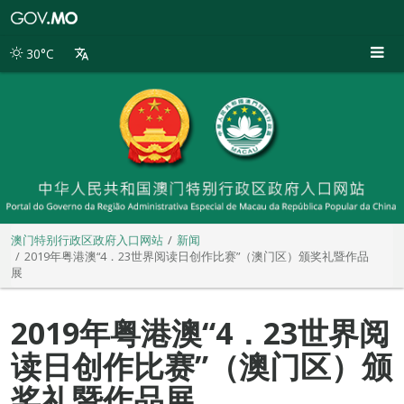
澳
门
特
30°C
别
行
政
区
政
府
入
口
网
站
澳门特别行政区政府入口网站
新闻
2019年粤港澳“4．23世界阅读日创作比赛”（澳门区）颁奖礼暨作品
展
2019年粤港澳“4．23世界阅
读日创作比赛”（澳门区）颁
奖礼暨作品展