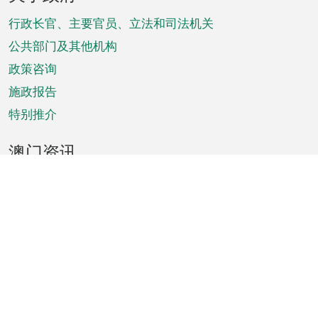
脚
菜
行政长官、主要官员、立法和司法机关
单
公共部门及其他机构
政策咨询
施政报告
特别推介
澳门资讯
天气
交通
公众假期
文娱康体
城市资讯
澳门便览
统计数字