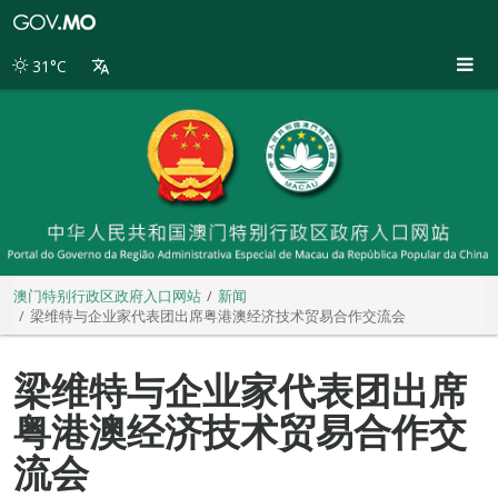
澳
门
特
31°C
别
行
政
区
政
府
入
口
网
站
澳门特别行政区政府入口网站
新闻
梁维特与企业家代表团出席粤港澳经济技术贸易合作交流会
梁维特与企业家代表团出席
粤港澳经济技术贸易合作交
流会