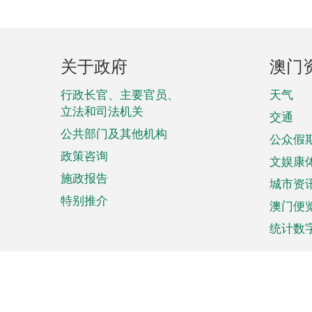
页
关于政府
澳门
脚
菜
行政长官、主要官员、
天气
立法和司法机关
单
交通
公共部门及其他机构
公众假
政策咨询
文娱康
施政报告
城市资
特别推介
澳门便
统计数
来澳旅游
商务
计划行程
贸易投