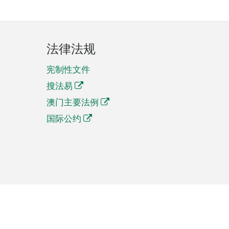
法律法规
宪制性文件
搜法易
澳门主要法例
国际公约