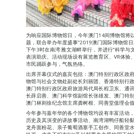
为响应国际博物馆日，今年澳门14间博物馆将以
题，联合举办年度盛事“2019澳门国际博物馆日
下午3时在南湾‧雅文湖畔举行，并进行“科学与文化
表演助庆。活动现场设有展览教育区、VR体验
市民踊跃参与，气氛热络。
出席开幕仪式的嘉宾包括：澳门特别行政区政
物馆与社会文物处副处长刘丽团、香港特别行
澳门特别行政区政府旅游局代局长程卫东、通
长薛启善、澳门科学馆副馆长张雄发、澳门特
澳门林则徐纪念馆主席龚树根、同善堂值理会
今年参与嘉年华的各个博物馆均设有丰富活动，
历史及其演变的讲故事活动、南湾湖鸭仔船轻
龙舟面粉花、亲子葡萄酒塞手工创作、同善堂水