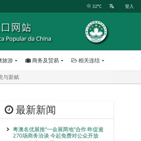
32°C
登入
澳旅游
商务及贸易
相关连结
统与新赋
最新新闻
粤澳名优展推“一会展两地”合作 昨促逾
270场商务洽谈 今起免费对公众开放