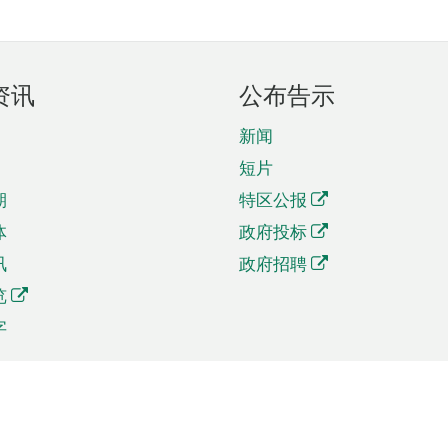
资讯
公布告示
新闻
短片
期
特区公报
体
政府投标
讯
政府招聘
览
字
及贸易
相关连结
资
手机应用程序目录