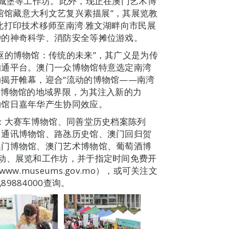
的城堡等工作坊。此外，现正在澳门艺术博
物馆馆藏意大利文艺复兴素描展”，其展览教
此打印技术移师至南湾‧雅文湖畔向市民展
钟的神奇科学、消防安全等摊位游戏。
枢的博物馆：传统的未来”，其广义是为传
沟通平台。澳门一众博物馆特意选定南湾
揭开帷幕，迎合“流动的博物馆——南湾
破博物馆的地域界限，为其注入新的力
物馆日嘉年华产生协同效应。
括：大赛车博物馆、同善堂历史档案陈列
、通讯博物馆、路氹历史馆、澳门回归贺
澳门博物馆、澳门艺术博物馆、葡萄酒博
动、展览和工作坊，并于指定时间免费开
.museums.gov.mo），或可关注文
884000查询。