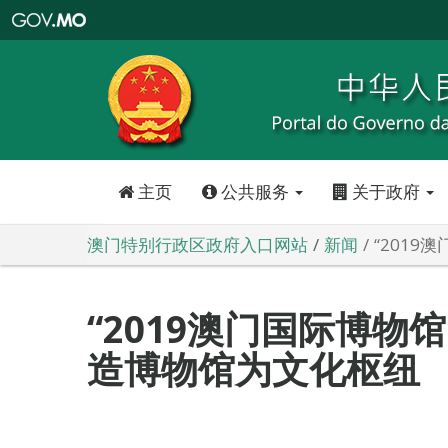
澳
门
特
别
行
政
区
政
府
入
口
网
站
主页
公共服务
关于政府
澳门特别行政区政府入口网站
新闻
“201
“2019澳门国际博物
造博物馆为文化枢纽