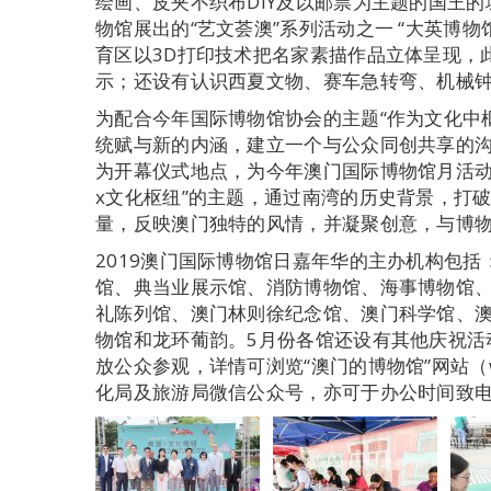
绘画、皮夹不织布DIY及以邮票为主题的国王
物馆展出的“艺文荟澳”系列活动之一 “大英博
育区以3D打印技术把名家素描作品立体呈现，
示；还设有认识西夏文物、赛车急转弯、机械
为配合今年国际博物馆协会的主题“作为文化中
统赋与新的内涵，建立一个与公众同创共享的
为开幕仪式地点，为今年澳门国际博物馆月活动
x文化枢纽”的主题，通过南湾的历史背景，打
量，反映澳门独特的风情，并凝聚创意，与博
2019澳门国际博物馆日嘉年华的主办机构包
馆、典当业展示馆、消防博物馆、海事博物馆
礼陈列馆、澳门林则徐纪念馆、澳门科学馆、
物馆和龙环葡韵。5月份各馆还设有其他庆祝活
放公众参观，详情可浏览“澳门的博物馆”网站（www
化局及旅游局微信公众号，亦可于办公时间致电89