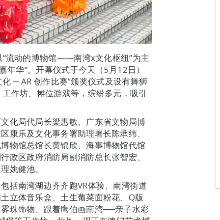
“流动的博物馆——南湾x文化枢纽”为主
嘉年华”。开幕仪式于今天（5月12日）
 ─ AR 创作比赛”颁奖仪式及设有舞狮
、工作坊、摊位游戏等，缤纷多元，吸引
府文化局代局长梁惠敏、广东省文物局博
政区康乐及文化事务署助理署长陈承纬、
讯博物馆总馆长黄锦欣、海事博物馆代馆
别行政区政府消防局副消防总长张智宏、
值理姚健池。
包括南湾湖边齐齐跑VR体验、南湾街道
黏土立体音乐盒、土生葡菜面粉花、Q版
雾珠饰物、跟着鹰伯画南湾──亲子水彩