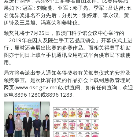
素进行制作，其余8个由参赛者自由发挥。比赛得奖结
果如下: 冠军 : 刘晓蔓、亚军 : 邓子亮、季军 : 吕达昌; 五
名优异奖排名不分先后，分别为 : 张婷娜、李永汉、黄
伊铃及王晨旭、冯嘉荣和姜咏仪。
颁奖礼将于7月25日，假澳门科学馆会议中心举行的
「2019年在囚人及院生手工艺品展销会」开幕仪式上进
行，届时还会展出比赛的参赛作品。而相关得奬手机贴
图亦于同日上载至手机通讯应用程式平台供市民下载使
用。
局方将会派出专人通知各得奬者有关颁奬仪式的安排及
领奬事宜。是次比赛得奖的作品亦会上载到惩教管理局
网页(www.dsc.gov.mo)以供查阅。如有任何查询，欢迎
致电8896 1280或8896 1283。