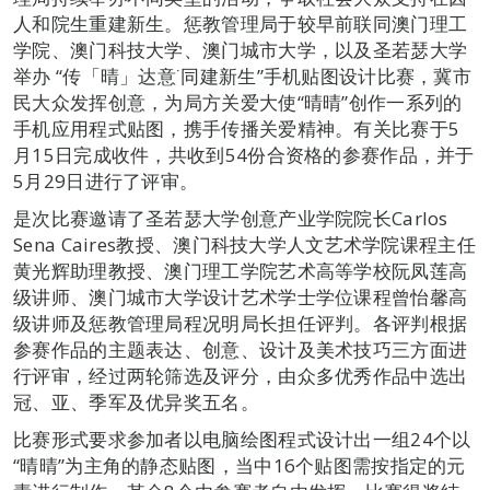
人和院生重建新生。惩教管理局于较早前联同澳门理工
学院、澳门科技大学、澳门城市大学，以及圣若瑟大学
举办 “传「晴」达意˙同建新生”手机贴图设计比赛，冀市
民大众发挥创意，为局方关爱大使“晴晴”创作一系列的
手机应用程式贴图，携手传播关爱精神。有关比赛于5
月15日完成收件，共收到54份合资格的参赛作品，并于
5月29日进行了评审。
是次比赛邀请了圣若瑟大学创意产业学院院长Carlos
Sena Caires教授、澳门科技大学人文艺术学院课程主任
黄光辉助理教授、澳门理工学院艺术高等学校阮凤莲高
级讲师、澳门城市大学设计艺术学士学位课程曾怡馨高
级讲师及惩教管理局程况明局长担任评判。各评判根据
参赛作品的主题表达、创意、设计及美术技巧三方面进
行评审，经过两轮筛选及评分，由众多优秀作品中选出
冠、亚、季军及优异奖五名。
比赛形式要求参加者以电脑绘图程式设计出一组24个以
“晴晴”为主角的静态贴图，当中16个贴图需按指定的元