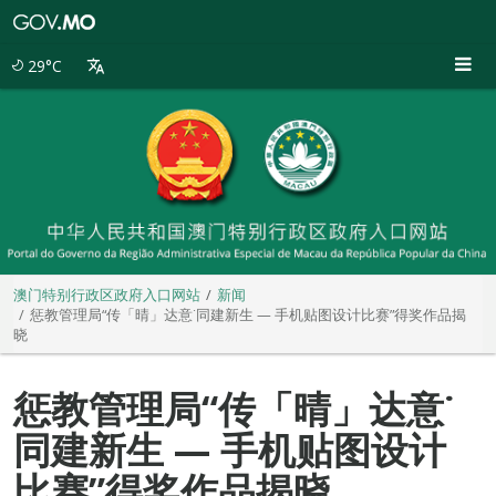
澳
门
特
29°C
别
行
政
区
政
府
入
口
网
站
澳门特别行政区政府入口网站
新闻
惩教管理局“传「晴」达意˙同建新生 — 手机贴图设计比赛”得奖作品揭
晓
惩教管理局“传「晴」达意˙
同建新生 — 手机贴图设计
比赛”得奖作品揭晓