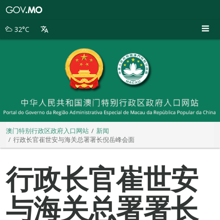
澳
门
特
32°C
别
行
政
区
政
府
入
口
网
站
澳门特别行政区政府入口网站
新闻
行政长官崔世安与海关总署署长倪岳峰会面
行政长官崔世安
与海关总署署长