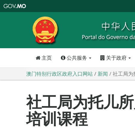
澳
门
特
别
行
政
区
政
府
入
口
网
站
主页
公共服务
关于政府
澳门特别行政区政府入口网站
新闻
社工局为
社工局为托儿所
培训课程