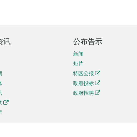
资讯
公布告示
新闻
短片
期
特区公报
体
政府投标
讯
政府招聘
览
字
及贸易
相关连结