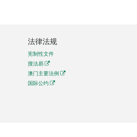
法律法规
宪制性文件
搜法易
澳门主要法例
国际公约