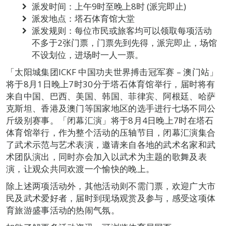
派发时间：上午9时至晚上8时 (派完即止)
派发地点：塔石体育馆大堂
派发规则：每位市民或旅客均可以领取每项活动
不多于2张门票，门票先到先得，派完即止，场馆
不设划位，进场时一人一票。
「太阳城集团ICKF 中国功夫世界搏击冠军赛 – 澳门站」
将于8月1日晚上7时30分于塔石体育馆举行，届时将有
来自中国、巴西、美国、韩国、菲律宾、阿根廷、哈萨
克斯坦、香港及澳门等国家地区的选手进行七场不同公
斤级别赛事。「闭幕汇演」将于8月4日晚上7时在塔石
体育馆举行，作为整个活动的压轴节目，闭幕汇演集合
了武术示范与艺术表演，邀请来自各地的武术名家和武
术团队演出，同时亦会加入以武术为主题的歌舞及表
演，让观众共同欢渡一个愉快的晚上。
除上述两项活动外，其他活动则不需门票，欢迎广大市
民及武术爱好者，届时到现场观赏及参与，感受这项体
育旅游盛事活动的热闹气氛。