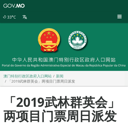
澳
门
特
33°C
别
行
政
区
政
府
入
口
网
站
澳门特别行政区政府入口网站
新闻
「2019武林群英会」两项目门票周日派发
「2019武林群英会」
两项目门票周日派发