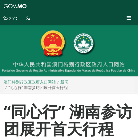
澳
门
特
26°C
别
行
政
区
政
府
入
口
网
站
澳门特别行政区政府入口网站
新闻
“同心行” 湖南参访团展开首天行程
“同心行” 湖南参访
团展开首天行程