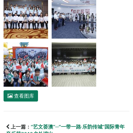
查看图库
上一篇：
“艺文荟澳”─“一带一路‧乐韵传城”国际青年