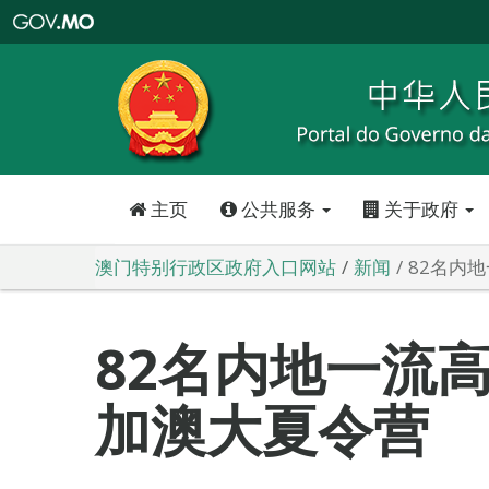
澳
门
特
别
行
政
区
政
府
入
口
网
站
主页
公共服务
关于政府
澳门特别行政区政府入口网站
新闻
82名内
82名内地一流
加澳大夏令营