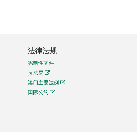
法律法规
宪制性文件
搜法易
澳门主要法例
国际公约