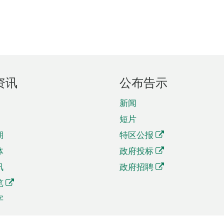
资讯
公布告示
新闻
短片
期
特区公报
体
政府投标
讯
政府招聘
览
字