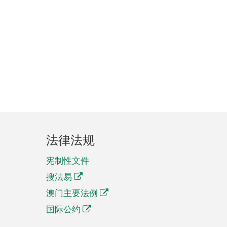
法律法规
宪制性文件
搜法易
澳门主要法例
国际公约