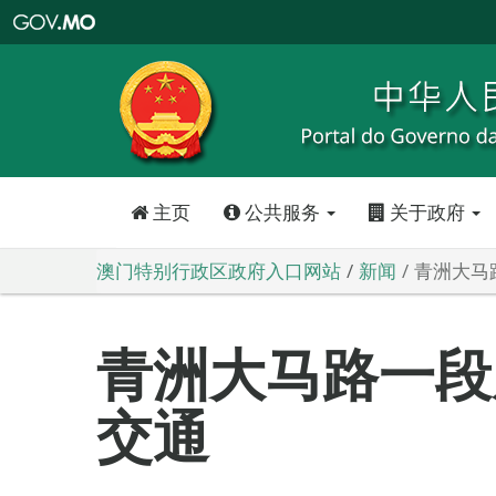
澳
门
特
别
行
政
区
政
府
入
口
网
站
主页
公共服务
关于政府
澳门特别行政区政府入口网站
新闻
青洲大马
青洲大马路一段
交通