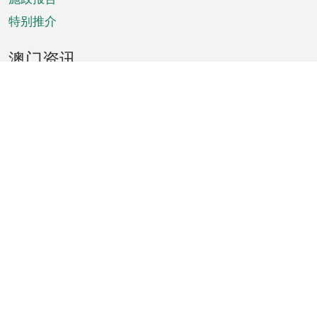
特别推介
澳门资讯
天气
交通
公众假期
文娱康体
城市资讯
澳门便览
统计数字
公布告示
新闻
短片