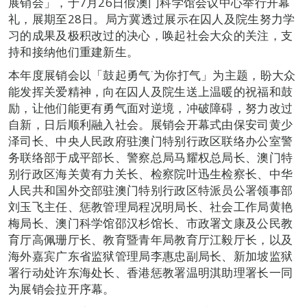
展销会」，于7月26日假澳门科学馆会议中心举行开幕
礼，展期至28日。局方冀透过展示在囚人及院生努力学
习的成果及极积改过的决心，唤起社会大众的关注，支
持和接纳他们重建新生。
本年度展销会以「鼓起勇气˙为你打气」为主题，盼大众
能发挥关爱精神，向在囚人及院生送上温暖的祝福和鼓
励，让他们能更有勇气面对逆境，冲破障碍，努力改过
自新，日后顺利融入社会。展销会开幕式由保安司黄少
泽司长、中央人民政府驻澳门特别行政区联络办公室警
务联络部于成平部长、警察总局马耀权总局长、澳门特
别行政区海关黄有力关长、检察院叶迅生检察长、中华
人民共和国外交部驻澳门特别行政区特派员公署领事部
刘玉飞主任、惩教管理局程况明局长、社会工作局黄艳
梅局长、澳门科学馆邵汉杉馆长、市政署文康及公民教
育厅高佩珊厅长、教育暨青年局教育厅江毅厅长，以及
海外嘉宾广东省监狱管理局李惠忠副局长、新加坡监狱
署行动处许东海处长、香港惩教署温明淇助理署长一同
为展销会拉开序幕。