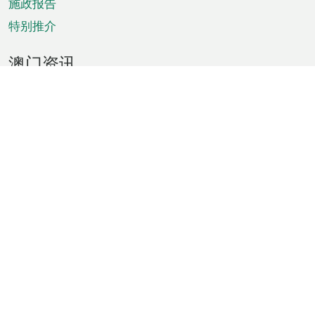
施政报告
特别推介
澳门资讯
天气
交通
公众假期
文娱康体
城市资讯
澳门便览
统计数字
公布告示
新闻