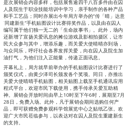
是次展销会内容多样，包括展售逾四千八百多件由在囚
人及院生于职业技能培训中学习，亲手制作的各种产品
和手工艺品；同时亦展出今年局方举办的“传「晴」达意
˙同建新生”手机贴图设计比赛得奖作品，以及由在囚人
编写属于他们独一无二的「生命故事书」。此外，场内
还新增了宣扬关爱讯息的摊位游戏及影相拍摄区，让市
民大众参与其中，增添乐趣，而关爱大使晴晴亦到场，
与众同乐，呼吁社会各界发挥关爱，向在囚人及院生加
油打气，为他们注入正能量，传递正面讯息。
开幕礼上，局方就早前举办的手机贴图设计比赛进行了
颁奖仪式，由黄少泽司长颁发各个奖项。同日，亦推出
关爱大使晴晴手机贴图，相关贴图上载至手机通讯应用
程式平台，欢迎市民下载使用，携手传承关爱互助精
神。展销会开放时间由早上10时至下午6时，展期至7月
28日，免费入场。此外，凡于展销会期间选购任何产
品，即可获赠免费参观科学馆展览中心之贴纸乙张。欢
迎广大市民莅临参与，以表达对在囚人及院生重建新生
的支持。