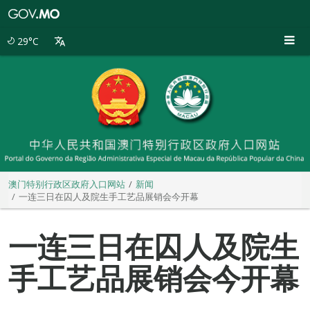
澳
门
特
29°C
别
行
政
区
政
府
入
口
网
站
澳门特别行政区政府入口网站
新闻
一连三日在囚人及院生手工艺品展销会今开幕
一连三日在囚人及院生
手工艺品展销会今开幕