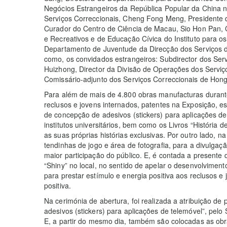
Negócios Estrangeiros da República Popular da China n
Serviços Correccionais, Cheng Fong Meng, Presidente d
Curador do Centro de Ciência de Macau, Sio Hon Pan, 
e Recreativos e de Educação Cívica do Instituto para o
Departamento de Juventude da Direcção dos Serviços 
como, os convidados estrangeiros: Subdirector dos Serv
Huizhong, Director da Divisão de Operações dos Serviço
Comissário-adjunto dos Serviços Correccionais de Hon
Para além de mais de 4.800 obras manufacturas durante
reclusos e jovens internados, patentes na Exposição, 
de concepção de adesivos (stickers) para aplicações d
institutos universitários, bem como os Livros “História
as suas próprias histórias exclusivas. Por outro lado,
tendinhas de jogo e área de fotografia, para a divulg
maior participação do público. E, é contada a present
“Shiny” no local, no sentido de apelar o desenvolviment
para prestar estímulo e energia positiva aos reclusos 
positiva.
Na cerimónia de abertura, foi realizada a atribuição d
adesivos (stickers) para aplicações de telemóvel”, pel
E, a partir do mesmo dia, também são colocadas as obra