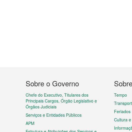
Menu
Sobre o Governo
Sobr
do
rodapé
Chefe do Executivo, Titulares dos
Tempo
Principais Cargos, Órgão Legislativo e
Transpor
Órgãos Judiciais
Feriados
Serviços e Entidades Públicos
Cultura e
APM
Informaç
Estrutura e Atribuições dos Serviços e