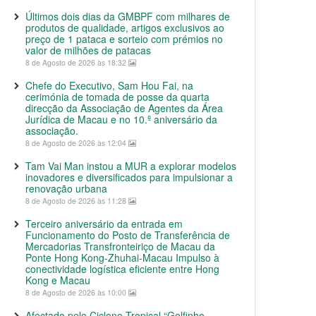
Últimos dois dias da GMBPF com milhares de
produtos de qualidade, artigos exclusivos ao
preço de 1 pataca e sorteio com prémios no
valor de milhões de patacas
8 de Agosto de 2026 às 18:32
Chefe do Executivo, Sam Hou Fai, na
cerimónia de tomada de posse da quarta
direcção da Associação de Agentes da Área
Jurídica de Macau e no 10.º aniversário da
associação.
8 de Agosto de 2026 às 12:04
Tam Vai Man instou a MUR a explorar modelos
inovadores e diversificados para impulsionar a
renovação urbana
8 de Agosto de 2026 às 11:28
Terceiro aniversário da entrada em
Funcionamento do Posto de Transferência de
Mercadorias Transfronteiriço de Macau da
Ponte Hong Kong-Zhuhai-Macau Impulso à
conectividade logística eficiente entre Hong
Kong e Macau
8 de Agosto de 2026 às 10:00
Afectado pelo Ciclone Tropical “Golfinho