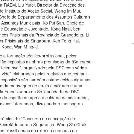
a RAEM, Liu Yufei, Director da Direcção dos
o Instituto de Acção Social, Wong Im Mui,
Chefe do Departamento dos Assuntos Culturais
s Assuntos Municipais, Ko Pui San, Chefe de
de Educação e Juventude, Kong Ngai, bem
iços Prisionais da Província de Guangdong, Li
s Prisionais de Singapura, Koh Tong Hai,
g Kong, Wan Ming-ki.
 a formação técnico-profissional, pelos
estão expostas as obras premiadas do “Concurso
e telemóvel”, organizado pela DSC com vários
 de vida” elaborados pelos reclusos que contam
 na exposição são também estabelecidas algumas
ação da mensagem de apoio e cuidado e uma
e da Embaixadora da Solidariedade da DSC
o do espírito de apoio e cuidado da sociedade,
e jovens internados, divulgando a mensagem
e prémios do “Concurso de concepção de
o Secretário para a Segurança, Wong Sio Chak.
s classificadas do referido concurso na