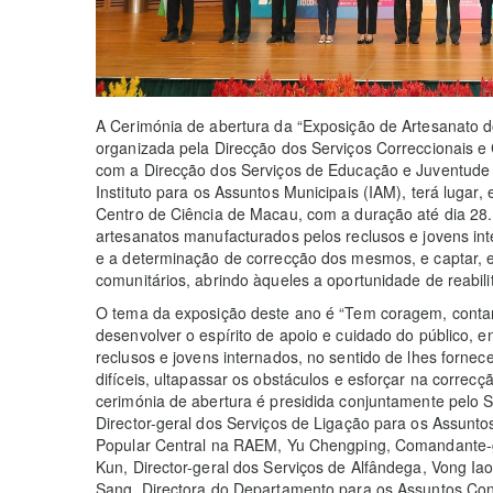
A Cerimónia de abertura da “Exposição de Artesanato d
organizada pela Direcção dos Serviços Correccionais 
com a Direcção dos Serviços de Educação e Juventude (D
Instituto para os Assuntos Municipais (IAM), terá luga
Centro de Ciência de Macau, com a duração até dia 28
artesanatos manufacturados pelos reclusos e jovens int
e a determinação de correcção dos mesmos, e captar, e
comunitários, abrindo àqueles a oportunidade de reabili
O tema da exposição deste ano é “Tem coragem, conta
desenvolver o espírito de apoio e cuidado do público, e
reclusos e jovens internados, no sentido de lhes forne
difíceis, ultapassar os obstáculos e esforçar na correcç
cerimónia de abertura é presidida conjuntamente pelo 
Director-geral dos Serviços de Ligação para os Assunto
Popular Central na RAEM, Yu Chengping, Comandante-ger
Kun, Director-geral dos Serviços de Alfândega, Vong Iao
Sang, Directora do Departamento para os Assuntos Con