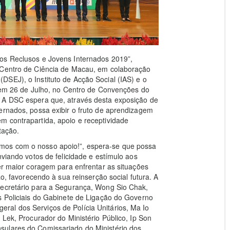
os Reclusos e Jovens Internados 2019”,
e Centro de Ciência de Macau, em colaboração
SEJ), o Instituto de Acção Social (IAS) e o
r, em 26 de Julho, no Centro de Convenções do
. A DSC espera que, através desta exposição de
ernados, possa exibir o fruto de aprendizagem
m contrapartida, apoio e receptividade
tação.
mos com o nosso apoio!”, espera-se que possa
nviando votos de felicidade e estímulo aos
cer maior coragem para enfrentar as situações
ão, favorecendo à sua reinserção social futura. A
Secretário para a Segurança, Wong Sio Chak,
s Policiais do Gabinete de Ligação do Governo
al dos Serviços de Polícia Unitários, Ma Io
 Lek, Procurador do Ministério Público, Ip Son
sulares do Comissariado do Ministério dos